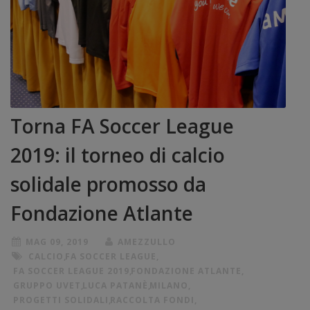
Torna FA Soccer League
2019: il torneo di calcio
solidale promosso da
Fondazione Atlante
MAG 09, 2019
AMEZZULLO
CALCIO
,
FA SOCCER LEAGUE
,
FA SOCCER LEAGUE 2019
,
FONDAZIONE ATLANTE
,
GRUPPO UVET
,
LUCA PATANÈ
,
MILANO
,
PROGETTI SOLIDALI
,
RACCOLTA FONDI
,