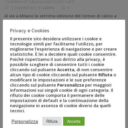
TORNEO DI CALCIO
,
UVET
,
UVET GBT
COMUNICATI STAMPA
0
Al via a Milano la settima edizione del torneo di calcio a
5 che coinvolge importanti società a livello
internazionale con l’obiettivo di devolvere i fondi
Privacy e Cookies
raccolti per la costruzione di una secondary school in
Il presente sito desidera utilizzare i cookie e
Kenya Milano, 9 maggio 2019 – Fondazione Atlante del
tecnologie simili per facilitarne l'utilizzo, per
migliorarne l’esperienza di navigazione e per creare
Gruppo Uvet, con lo scopo di finanziare iniziative solidali
statistiche. È lei a decidere quali cookie consentire.
intervenendo in […]
Poiché rispettiamo il suo diritto alla privacy, è
possibile scegliere di consentire tutti i cookie
cliccando sul pulsante
Accetta
, di non consentire
alcun tipo di cookie cliccando sul pulsante
Rifiuta
o
modificare le impostazioni e le sue preferenze
cliccando sul pulsante
Personalizza
per maggiori
informazioni sui singoli cookie di ogni categoria. Il
rifiuto dei cookie comporta il permanere delle
impostazioni di default e la continuazione della
navigazione in assenza di cookie diversi da quelli
tecnici.
Personalizza
Rifiuta
Accetta
RECENT POSTS