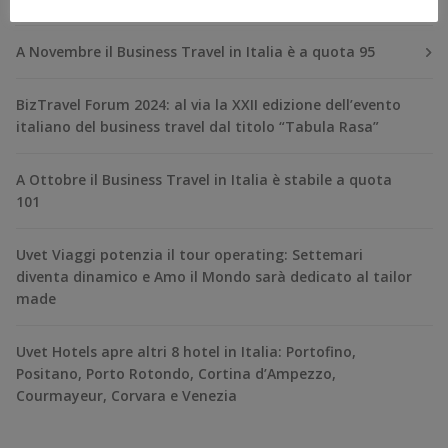
A Novembre il Business Travel in Italia è a quota 95
BizTravel Forum 2024: al via la XXII edizione dell’evento
italiano del business travel dal titolo “Tabula Rasa”
A Ottobre il Business Travel in Italia è stabile a quota
101
Uvet Viaggi potenzia il tour operating: Settemari
diventa dinamico e Amo il Mondo sarà dedicato al tailor
made
Uvet Hotels apre altri 8 hotel in Italia: Portofino,
Positano, Porto Rotondo, Cortina d’Ampezzo,
Courmayeur, Corvara e Venezia