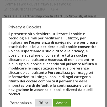
UVET NETWORK
,
UVET TRAVEL NETWORK
COMUNICATI STAMPA
0
Grazie alla Partnership con la start up Growish, al via il
servizio per gli sposi 4.0 Milano, (*) febbraio – Uvet
Privacy e Cookies
Travel Network –il network di ADV del Gruppo Uvet-
nell’ambito di un programma di Open Innovation con il
Il presente sito desidera utilizzare i cookie e
tecnologie simili per facilitarne l'utilizzo, per
business incubator Digital Magics, ha stretto una
migliorarne l’esperienza di navigazione e per creare
partnership con Growish, la startup leader in Italia nei
statistiche. È lei a decidere quali cookie consentire.
[…]
Poiché rispettiamo il suo diritto alla privacy, è
possibile scegliere di consentire tutti i cookie
cliccando sul pulsante
Accetta
, di non consentire
alcun tipo di cookie cliccando sul pulsante
Rifiuta
o
modificare le impostazioni e le sue preferenze
cliccando sul pulsante
Personalizza
per maggiori
informazioni sui singoli cookie di ogni categoria. Il
rifiuto dei cookie comporta il permanere delle
impostazioni di default e la continuazione della
navigazione in assenza di cookie diversi da quelli
tecnici.
Personalizza
Rifiuta
Accetta