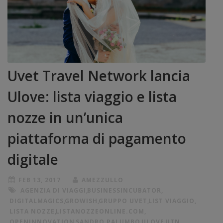
Uvet Travel Network lancia
Ulove: lista viaggio e lista
nozze in un’unica
piattaforma di pagamento
digitale
FEB 13, 2017
AMEZZULLO
AGENZIA DI VIAGGI
,
BUSINESSINCUBATOR
,
DIGITALMAGICS
,
GROWISH
,
GRUPPO UVET
,
LIST VIAGGIO
,
LISTA NOZZE
,
LISTANOZZEONLINE.COM
,
OPENINNOVATION
,
SANDRO PALUMBO
,
ULOVE
,
UTN
,