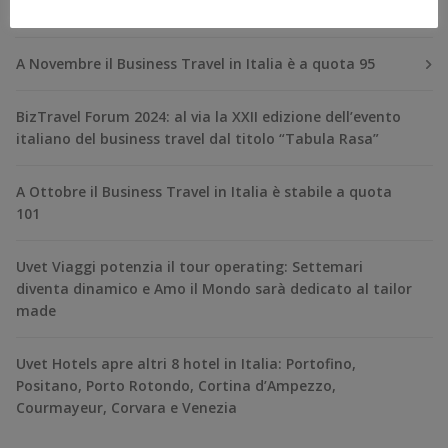
RECENT POSTS
A Novembre il Business Travel in Italia è a quota 95
BizTravel Forum 2024: al via la XXII edizione dell’evento
italiano del business travel dal titolo “Tabula Rasa”
A Ottobre il Business Travel in Italia è stabile a quota
101
Uvet Viaggi potenzia il tour operating: Settemari
diventa dinamico e Amo il Mondo sarà dedicato al tailor
made
Uvet Hotels apre altri 8 hotel in Italia: Portofino,
Positano, Porto Rotondo, Cortina d’Ampezzo,
Courmayeur, Corvara e Venezia