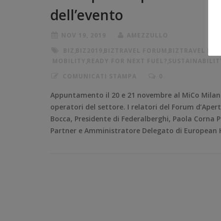
dell’evento
NOV 19, 2019
AMEZZULLO
BIZ
,
BIZ2019
,
BIZTRAVEL FORUM
,
BIZTRAVEL FO
MOBILITY
,
READY FOR NEXT FUEL?
,
SUSTAINABILIT
COMUNICATI STAMPA
0
Appuntamento il 20 e 21 novembre al MiCo Milano 
operatori del settore. I relatori del Forum d’Ape
Bocca, Presidente di Federalberghi, Paola Corna Pe
Partner e Amministratore Delegato di European 