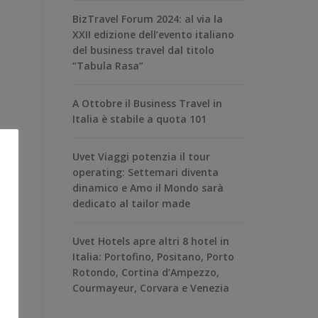
BizTravel Forum 2024: al via la
XXII edizione dell’evento italiano
del business travel dal titolo
“Tabula Rasa”
A Ottobre il Business Travel in
Italia è stabile a quota 101
Uvet Viaggi potenzia il tour
operating: Settemari diventa
dinamico e Amo il Mondo sarà
dedicato al tailor made
Uvet Hotels apre altri 8 hotel in
Italia: Portofino, Positano, Porto
Rotondo, Cortina d’Ampezzo,
Courmayeur, Corvara e Venezia