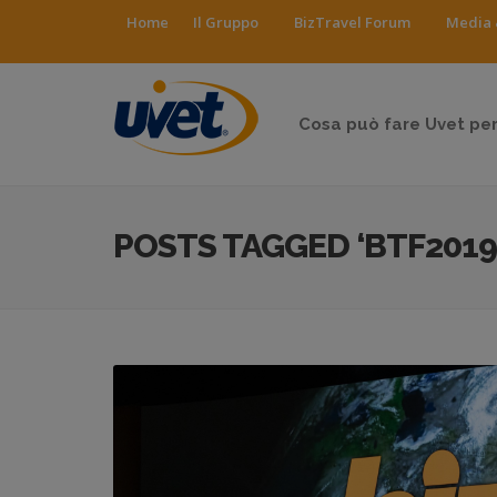
Home
Il Gruppo
BizTravel Forum
Media 
Cosa può fare Uvet per
POSTS TAGGED ‘BTF2019