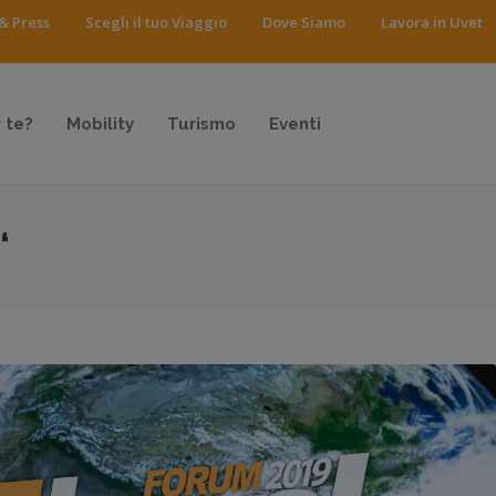
& Press
Scegli il tuo Viaggio
Dove Siamo
Lavora in Uvet
 te?
Mobility
Turismo
Eventi
‘