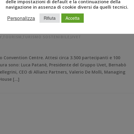
delle impostazioni di default e la continuazione della
navigazione in assenza di cookie diversi da quelli tecnici.
Personalizza
Rifiuta
Accetta
RUM 2019
,
BTF
,
BTF2019
,
GRUPPO UVET
,
LUCA PATANÈ
,
MILANO
,
Y
,
TOURISM
,
TURISMO SOSTENIBILE
,
UVET
Convention Centre. Attesi circa 3.500 partecipanti e 100
rtura sono: Luca Patanè, Presidente del Gruppo Uvet, Bernabò
llegrini, CEO di Allianz Partners, Valerio De Molli, Managing
House […]