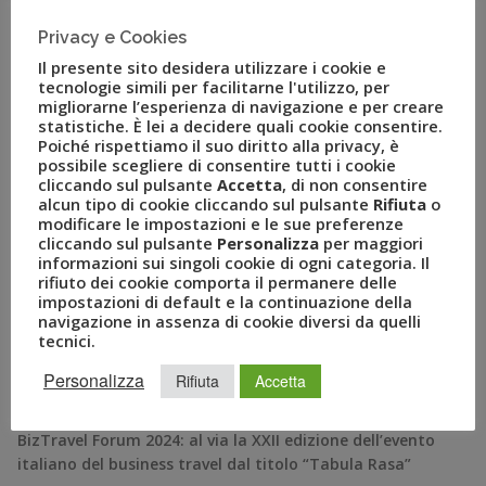
Travel – la joint venture tra il Gruppo Uvet e American
Express Global Business Travel leader italiana nelle
Privacy e Cookies
soluzioni per i […]
Il presente sito desidera utilizzare i cookie e
tecnologie simili per facilitarne l'utilizzo, per
migliorarne l’esperienza di navigazione e per creare
statistiche. È lei a decidere quali cookie consentire.
Poiché rispettiamo il suo diritto alla privacy, è
possibile scegliere di consentire tutti i cookie
cliccando sul pulsante
Accetta
, di non consentire
alcun tipo di cookie cliccando sul pulsante
Rifiuta
o
modificare le impostazioni e le sue preferenze
cliccando sul pulsante
Personalizza
per maggiori
informazioni sui singoli cookie di ogni categoria. Il
rifiuto dei cookie comporta il permanere delle
impostazioni di default e la continuazione della
navigazione in assenza di cookie diversi da quelli
RECENT POSTS
tecnici.
Personalizza
Rifiuta
Accetta
A Novembre il Business Travel in Italia è a quota 95
BizTravel Forum 2024: al via la XXII edizione dell’evento
italiano del business travel dal titolo “Tabula Rasa”