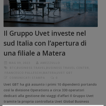
Il Gruppo Uvet investe nel
sud Italia con l’apertura di
una filiale a Matera
MAG 09, 2023
AMEZZULLO
BTC
,
BUSINESS TRAVEL
,
BUSINESS TRAVEL CENTER
,
FRANCESCO PALLESCHI
,
MATERA
,
UVET GBT
COMUNICATI STAMPA
0
Uvet GBT ha già assunto i primi 10 dipendenti portando
così la divisione Operations a circa 330 operatori
dedicati alla gestione dei viaggi d’affari Il Gruppo Uvet
tramite la propria controllata Uvet Global Business