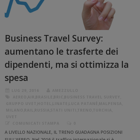
Business Travel Survey:
aumentano le trasferte dei
dipendenti, ma si ottimizza la
spesa
LUG 29, 2016
AMEZZULLO
AEREO
,
AIR
,
BRASILE
,
BRIC
,
BUSINESS TRAVEL SURVEY
,
GRUPPO UVET
,
HOTEL
,
LINATE
,
LUCA PATANÈ
,
MALPENSA
,
MILANO
,
RAIL
,
RUSSIA
,
STATI UNITI
,
TRENO
,
TURCHIA
,
UVET
COMUNICATI STAMPA
0
A LIVELLO NAZIONALE, IL TRENO GUADAGNA POSIZIONI
SULL’AEREO. Nel 2016 il traffico internazionale si è