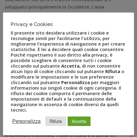
sviluppato principalmente in Occidente. L’area
economica BRIC riduce la propria quota, trainata al
ribasso dall’andamento negativo della Cina, della
Privacy e Cookies
Turchia e del Brasile. Crescono gli Stati Uniti e rimane
Il presente sito desidera utilizzare i cookie e
costante la Russia. Milano luglio 2016 – Aumentano le
tecnologie simili per facilitarne l'utilizzo, per
migliorarne l’esperienza di navigazione e per creare
trasferte di […]
statistiche. È lei a decidere quali cookie consentire.
Poiché rispettiamo il suo diritto alla privacy, è
possibile scegliere di consentire tutti i cookie
cliccando sul pulsante
Accetta
, di non consentire
alcun tipo di cookie cliccando sul pulsante
Rifiuta
o
modificare le impostazioni e le sue preferenze
cliccando sul pulsante
Personalizza
per maggiori
informazioni sui singoli cookie di ogni categoria. Il
rifiuto dei cookie comporta il permanere delle
impostazioni di default e la continuazione della
navigazione in assenza di cookie diversi da quelli
tecnici.
RECENT POSTS
Personalizza
Rifiuta
Accetta
A Novembre il Business Travel in Italia è a quota 95