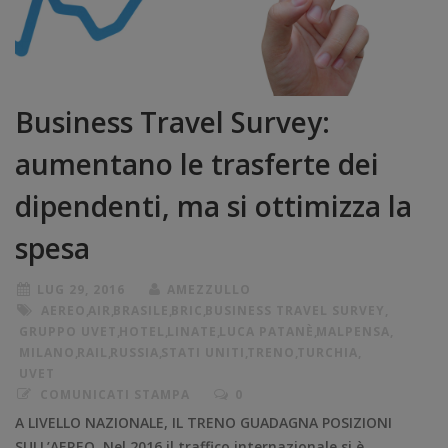
Business Travel Survey:
aumentano le trasferte dei
dipendenti, ma si ottimizza la
spesa
LUG 29, 2016
AMEZZULLO
AEREO
,
AIR
,
BRASILE
,
BRIC
,
BUSINESS TRAVEL SURVEY
,
GRUPPO UVET
,
HOTEL
,
LINATE
,
LUCA PATANÈ
,
MALPENSA
,
MILANO
,
RAIL
,
RUSSIA
,
STATI UNITI
,
TRENO
,
TURCHIA
,
UVET
COMUNICATI STAMPA
0
A LIVELLO NAZIONALE, IL TRENO GUADAGNA POSIZIONI
SULL’AEREO. Nel 2016 il traffico internazionale si è