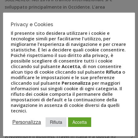
sviluppato principalmente in Occidente. L’area
economica BRIC riduce la propria quota, trainata al
ribasso dall’andamento negativo della Cina, della
Privacy e Cookies
Turchia e del Brasile. Crescono gli Stati Uniti e rimane
Il presente sito desidera utilizzare i cookie e
costante la Russia. Milano luglio 2016 – Aumentano le
tecnologie simili per facilitarne l'utilizzo, per
migliorarne l’esperienza di navigazione e per creare
trasferte di […]
statistiche. È lei a decidere quali cookie consentire.
Poiché rispettiamo il suo diritto alla privacy, è
possibile scegliere di consentire tutti i cookie
cliccando sul pulsante
Accetta
, di non consentire
alcun tipo di cookie cliccando sul pulsante
Rifiuta
o
modificare le impostazioni e le sue preferenze
cliccando sul pulsante
Personalizza
per maggiori
informazioni sui singoli cookie di ogni categoria. Il
rifiuto dei cookie comporta il permanere delle
impostazioni di default e la continuazione della
navigazione in assenza di cookie diversi da quelli
tecnici.
RECENT POSTS
Personalizza
Rifiuta
Accetta
A Novembre il Business Travel in Italia è a quota 95