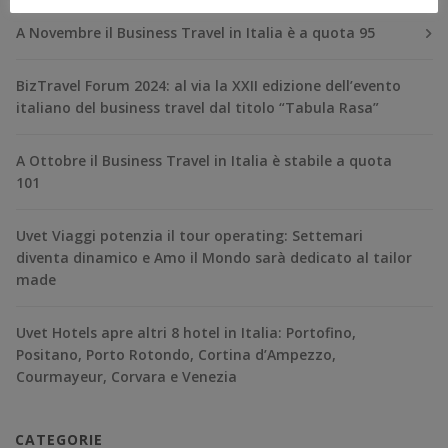
A Novembre il Business Travel in Italia è a quota 95
BizTravel Forum 2024: al via la XXII edizione dell’evento
italiano del business travel dal titolo “Tabula Rasa”
A Ottobre il Business Travel in Italia è stabile a quota
101
Uvet Viaggi potenzia il tour operating: Settemari
diventa dinamico e Amo il Mondo sarà dedicato al tailor
made
Uvet Hotels apre altri 8 hotel in Italia: Portofino,
Positano, Porto Rotondo, Cortina d’Ampezzo,
Courmayeur, Corvara e Venezia
CATEGORIE