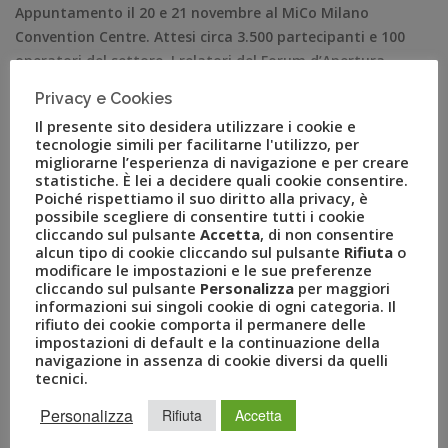
Appuntamento il 20 e 21 novembre al MiCo Milano
Convention Centre. Attesi circa 3.500 partecipanti e 100
operatori del settore. I relatori del Forum d’Apertura
sono: Luca Patanè, Presidente del Gruppo Uvet, Bernabò
Privacy e Cookies
Bocca, Presidente di Federalberghi, Paola Corna
Il presente sito desidera utilizzare i cookie e
Pellegrini, CEO di Allianz Partners, Valerio De Molli,
tecnologie simili per facilitarne l'utilizzo, per
Managing Partner e Amministratore Delegato di
migliorarne l’esperienza di navigazione e per creare
statistiche. È lei a decidere quali cookie consentire.
European House […]
Poiché rispettiamo il suo diritto alla privacy, è
possibile scegliere di consentire tutti i cookie
cliccando sul pulsante
Accetta
, di non consentire
alcun tipo di cookie cliccando sul pulsante
Rifiuta
o
modificare le impostazioni e le sue preferenze
cliccando sul pulsante
Personalizza
per maggiori
informazioni sui singoli cookie di ogni categoria. Il
rifiuto dei cookie comporta il permanere delle
impostazioni di default e la continuazione della
navigazione in assenza di cookie diversi da quelli
tecnici.
Personalizza
Rifiuta
Accetta
RECENT POSTS