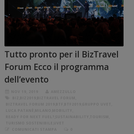
Tutto pronto per il BizTravel
Forum Ecco il programma
dell’evento
NOV 19, 2019
AMEZZULLO
BIZ
,
BIZ2019
,
BIZTRAVEL FORUM
,
BIZTRAVEL FORUM 2019
,
BTF
,
BTF2019
,
GRUPPO UVET
,
LUCA PATANÈ
,
MILANO
,
MOBILITY
,
READY FOR NEXT FUEL?
,
SUSTAINABILITY
,
TOURISM
,
TURISMO SOSTENIBILE
,
UVET
COMUNICATI STAMPA
0