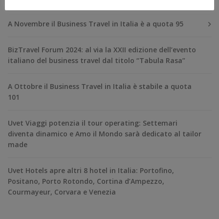
A Novembre il Business Travel in Italia è a quota 95
BizTravel Forum 2024: al via la XXII edizione dell’evento
italiano del business travel dal titolo “Tabula Rasa”
A Ottobre il Business Travel in Italia è stabile a quota
101
Uvet Viaggi potenzia il tour operating: Settemari
diventa dinamico e Amo il Mondo sarà dedicato al tailor
made
Uvet Hotels apre altri 8 hotel in Italia: Portofino,
Positano, Porto Rotondo, Cortina d’Ampezzo,
Courmayeur, Corvara e Venezia