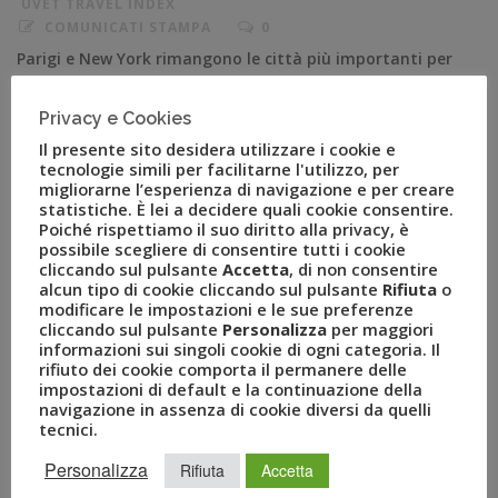
UVET TRAVEL INDEX
COMUNICATI STAMPA
0
Parigi e New York rimangono le città più importanti per
i businessmen italiani. In Oriente vince invece Shangai. il
biglietto aereo continentale più costoso è quello per
Privacy e Cookies
Monaco, con un costo medio di 504 euro. Venezia si
Il presente sito desidera utilizzare i cookie e
conferma la città italiana dove è più costoso
tecnologie simili per facilitarne l'utilizzo, per
migliorarne l’esperienza di navigazione e per creare
pernottare. Viaggiano sempre di più i businessmen
statistiche. È lei a decidere quali cookie consentire.
italiani, a testimonianza […]
Poiché rispettiamo il suo diritto alla privacy, è
possibile scegliere di consentire tutti i cookie
cliccando sul pulsante
Accetta
, di non consentire
alcun tipo di cookie cliccando sul pulsante
Rifiuta
o
modificare le impostazioni e le sue preferenze
cliccando sul pulsante
Personalizza
per maggiori
informazioni sui singoli cookie di ogni categoria. Il
rifiuto dei cookie comporta il permanere delle
impostazioni di default e la continuazione della
navigazione in assenza di cookie diversi da quelli
tecnici.
Personalizza
Rifiuta
Accetta
RECENT POSTS