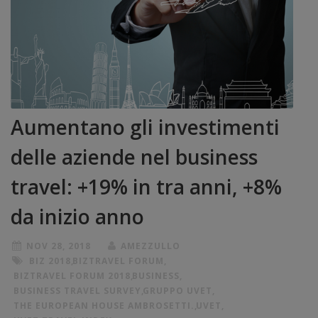
Aumentano gli investimenti
delle aziende nel business
travel: +19% in tra anni, +8%
da inizio anno
NOV 28, 2018
AMEZZULLO
BIZ 2018
,
BIZTRAVEL FORUM
,
BIZTRAVEL FORUM 2018
,
BUSINESS
,
BUSINESS TRAVEL SURVEY
,
GRUPPO UVET
,
THE EUROPEAN HOUSE AMBROSETTI.
,
UVET
,