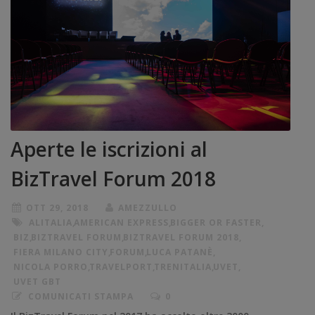
Aperte le iscrizioni al
BizTravel Forum 2018
OTT 29, 2018
AMEZZULLO
ALITALIA
,
AMERICAN EXPRESS
,
BIGGER OR FASTER
,
BIZ
,
BIZTRAVEL FORUM
,
BIZTRAVEL FORUM 2018
,
FIERA MILANO CITY
,
FORUM
,
LUCA PATANÈ
,
NICOLA PORRO
,
TRAVELPORT
,
TRENITALIA
,
UVET
,
UVET GBT
COMUNICATI STAMPA
0