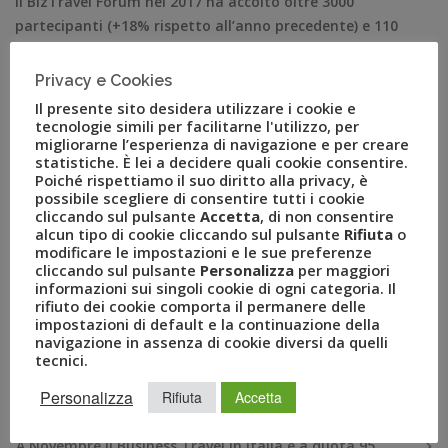
Il BizTravel Forum nel 2017 ha accolto oltre 3000
partecipanti (+18% rispetto all’anno precedente) e 110
espositori. Milano, 29 ottobre 2018 – Sono aperte le
iscrizioni per l’edizione 2018 del BizTravel Forum,
Privacy e Cookies
l’evento di riferimento in Italia per la mobility, gli eventi
Il presente sito desidera utilizzare i cookie e
e il turismo organizzato dal Gruppo Uvet e giunto
tecnologie simili per facilitarne l'utilizzo, per
migliorarne l’esperienza di navigazione e per creare
quest’anno alla sua sedicesima […]
statistiche. È lei a decidere quali cookie consentire.
Poiché rispettiamo il suo diritto alla privacy, è
possibile scegliere di consentire tutti i cookie
cliccando sul pulsante
Accetta
, di non consentire
alcun tipo di cookie cliccando sul pulsante
Rifiuta
o
modificare le impostazioni e le sue preferenze
cliccando sul pulsante
Personalizza
per maggiori
informazioni sui singoli cookie di ogni categoria. Il
rifiuto dei cookie comporta il permanere delle
impostazioni di default e la continuazione della
navigazione in assenza di cookie diversi da quelli
tecnici.
RECENT POSTS
Personalizza
Rifiuta
Accetta
A Novembre il Business Travel in Italia è a quota 95