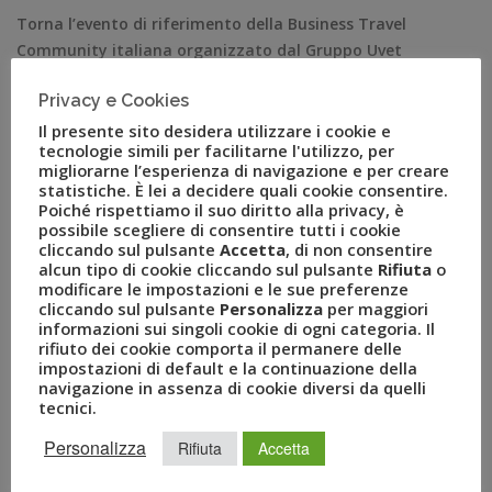
Torna l’evento di riferimento della Business Travel
Community italiana organizzato dal Gruppo Uvet
Titolo della giornata “Deus ex machina”: prospettive e
Privacy e Cookies
scenari dei settori travel e turismo italiani tra i temi al
centro dei 4 forum della giornata Aperte da oggi le
Il presente sito desidera utilizzare i cookie e
tecnologie simili per facilitarne l'utilizzo, per
iscrizioni per l’edizione 2023 di BizTravel Forum, l’evento
migliorarne l’esperienza di navigazione e per creare
organizzato dal Gruppo Uvet […]
statistiche. È lei a decidere quali cookie consentire.
Poiché rispettiamo il suo diritto alla privacy, è
possibile scegliere di consentire tutti i cookie
cliccando sul pulsante
Accetta
, di non consentire
alcun tipo di cookie cliccando sul pulsante
Rifiuta
o
modificare le impostazioni e le sue preferenze
cliccando sul pulsante
Personalizza
per maggiori
informazioni sui singoli cookie di ogni categoria. Il
rifiuto dei cookie comporta il permanere delle
impostazioni di default e la continuazione della
navigazione in assenza di cookie diversi da quelli
tecnici.
Personalizza
Rifiuta
Accetta
RECENT POSTS