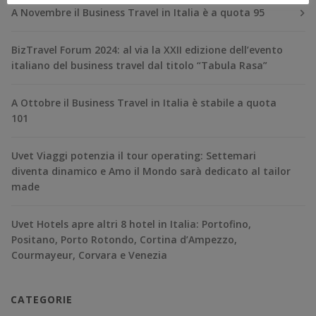
A Novembre il Business Travel in Italia è a quota 95
BizTravel Forum 2024: al via la XXII edizione dell’evento
italiano del business travel dal titolo “Tabula Rasa”
A Ottobre il Business Travel in Italia è stabile a quota
101
Uvet Viaggi potenzia il tour operating: Settemari
diventa dinamico e Amo il Mondo sarà dedicato al tailor
made
Uvet Hotels apre altri 8 hotel in Italia: Portofino,
Positano, Porto Rotondo, Cortina d’Ampezzo,
Courmayeur, Corvara e Venezia
CATEGORIE