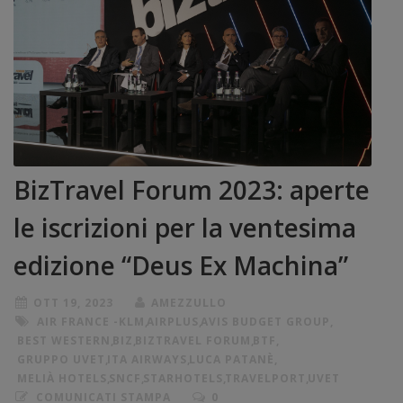
BizTravel Forum 2023: aperte
le iscrizioni per la ventesima
edizione “Deus Ex Machina”
OTT 19, 2023
AMEZZULLO
AIR FRANCE -KLM
,
AIRPLUS
,
AVIS BUDGET GROUP
,
BEST WESTERN
,
BIZ
,
BIZTRAVEL FORUM
,
BTF
,
GRUPPO UVET
,
ITA AIRWAYS
,
LUCA PATANÈ
,
MELIÀ HOTELS
,
SNCF
,
STARHOTELS
,
TRAVELPORT
,
UVET
COMUNICATI STAMPA
0