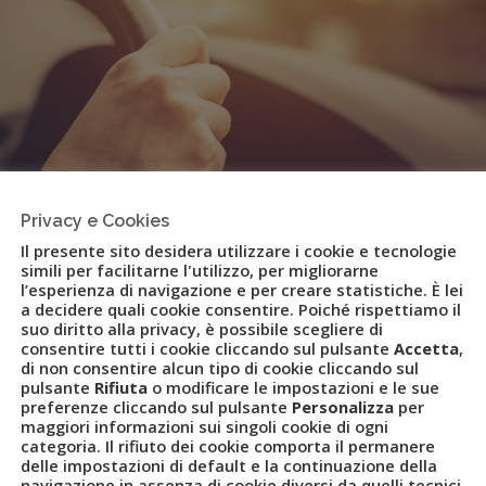
Privacy e Cookies
Il presente sito desidera utilizzare i cookie e tecnologie
simili per facilitarne l'utilizzo, per migliorarne
l’esperienza di navigazione e per creare statistiche. È lei
a decidere quali cookie consentire. Poiché rispettiamo il
suo diritto alla privacy, è possibile scegliere di
consentire tutti i cookie cliccando sul pulsante
Accetta
,
 brand che unisce TKT e TripItaly
di non consentire alcun tipo di cookie cliccando sul
pulsante
Rifiuta
o modificare le impostazioni e le sue
preferenze cliccando sul pulsante
Personalizza
per
maggiori informazioni sui singoli cookie di ogni
categoria. Il rifiuto dei cookie comporta il permanere
delle impostazioni di default e la continuazione della
navigazione in assenza di cookie diversi da quelli tecnici.