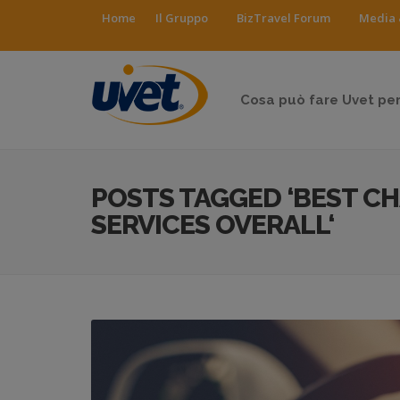
Home
Il Gruppo
BizTravel Forum
Media 
Cosa può fare Uvet per
POSTS TAGGED ‘BEST C
SERVICES OVERALL‘