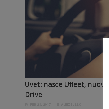
Uvet: nasce Ufleet, nuovo
Drive
FEB 28, 2017
AMEZZULLO