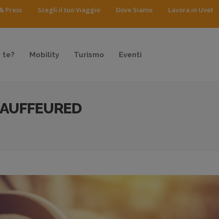
& Press
Scegli il tuo Viaggio
Dove Siamo
Lavora in Uvet
 te?
Mobility
Turismo
Eventi
HAUFFEURED