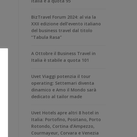
Italia è a quota 95
BizTravel Forum 2024: al via la
XXII edizione dell’evento italiano
del business travel dal titolo
“Tabula Rasa”
A Ottobre il Business Travel in
Italia è stabile a quota 101
Uvet Viaggi potenzia il tour
operating: Settemari diventa
dinamico e Amo il Mondo sarà
dedicato al tailor made
Uvet Hotels apre altri 8 hotel in
Italia: Portofino, Positano, Porto
Rotondo, Cortina d’Ampezzo,
Courmayeur, Corvara e Venezia