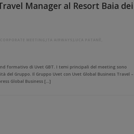
 Travel Manager al Resort Baia dei
,
CORPORATE MEETING
,
ITA AIRWAYS
,
LUCA PATANÈ
,
kend formativo di Uvet GBT. I temi principali del meeting sono
ovità del Gruppo. Il Gruppo Uvet con Uvet Global Business Travel –
press Global Business […]