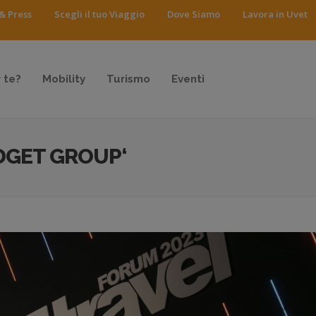
& Press
Scegli il tuo Viaggio
Dove Siamo
Lavora in Uvet
 te?
Mobility
Turismo
Eventi
DGET GROUP‘