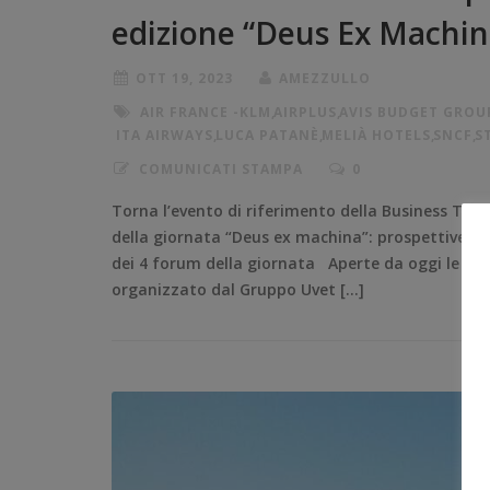
edizione “Deus Ex Machin
OTT 19, 2023
AMEZZULLO
AIR FRANCE -KLM
,
AIRPLUS
,
AVIS BUDGET GROU
ITA AIRWAYS
,
LUCA PATANÈ
,
MELIÀ HOTELS
,
SNCF
,
S
COMUNICATI STAMPA
0
Torna l’evento di riferimento della Business Tr
della giornata “Deus ex machina”: prospettive e sc
dei 4 forum della giornata Aperte da oggi le iscri
organizzato dal Gruppo Uvet […]