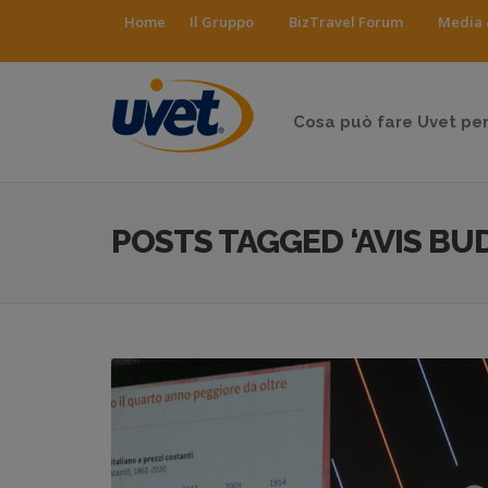
Home
Il Gruppo
BizTravel Forum
Media 
Cosa può fare Uvet per
POSTS TAGGED ‘AVIS BU