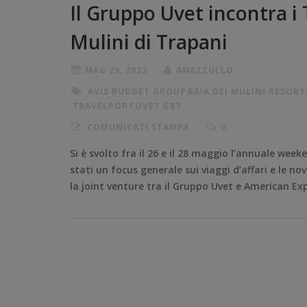
Il Gruppo Uvet incontra i
Mulini di Trapani
MAG 29, 2023
AMEZZULLO
AVIS BUDGET GROUP
,
BAIA DEI MULINI RESORT
TRAVELPORT
,
UVET GBT
COMUNICATI STAMPA
0
Si è svolto fra il 26 e il 28 maggio l’annuale wee
stati un focus generale sui viaggi d’affari e le n
la joint venture tra il Gruppo Uvet e American Ex