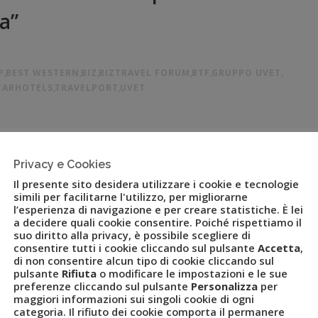
a”
P
,
BEST WESTERN
,
BIZ
,
BIZTRAVEL FORUM
,
BTF
,
GRUPPO UVET
,
TARHOTELS
,
TRAVELPORT
,
UVET
avel Community italiana organizzato dal Gruppo Uvet Titolo
enari dei settori travel e turismo italiani tra i temi al centro
Privacy e Cookies
zioni per l’edizione 2023 di BizTravel Forum, l’evento
Il presente sito desidera utilizzare i cookie e tecnologie
simili per facilitarne l'utilizzo, per migliorarne
l’esperienza di navigazione e per creare statistiche. È lei
a decidere quali cookie consentire. Poiché rispettiamo il
suo diritto alla privacy, è possibile scegliere di
consentire tutti i cookie cliccando sul pulsante
Accetta
,
di non consentire alcun tipo di cookie cliccando sul
pulsante
Rifiuta
o modificare le impostazioni e le sue
preferenze cliccando sul pulsante
Personalizza
per
maggiori informazioni sui singoli cookie di ogni
categoria. Il rifiuto dei cookie comporta il permanere