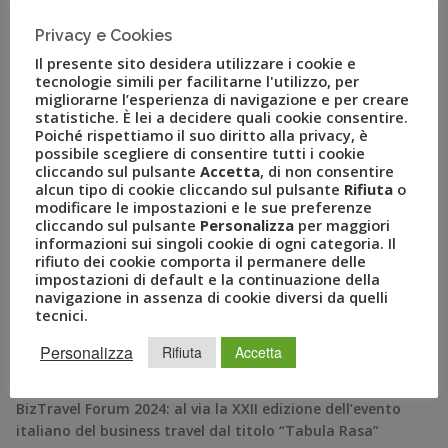
trend di domanda molto favorevole”. Milano, 10 Luglio –
Terminato con successo il piano di recruiting
Privacy e Cookies
programmato per i primi mesi dell’anno il […]
Il presente sito desidera utilizzare i cookie e
tecnologie simili per facilitarne l'utilizzo, per
migliorarne l’esperienza di navigazione e per creare
statistiche. È lei a decidere quali cookie consentire.
Poiché rispettiamo il suo diritto alla privacy, è
possibile scegliere di consentire tutti i cookie
cliccando sul pulsante
Accetta
, di non consentire
alcun tipo di cookie cliccando sul pulsante
Rifiuta
o
modificare le impostazioni e le sue preferenze
cliccando sul pulsante
Personalizza
per maggiori
informazioni sui singoli cookie di ogni categoria. Il
rifiuto dei cookie comporta il permanere delle
impostazioni di default e la continuazione della
navigazione in assenza di cookie diversi da quelli
RECENT POSTS
tecnici.
Personalizza
Rifiuta
Accetta
A Novembre il Business Travel in Italia è a quota 95
BizTravel Forum 2024: al via la XXII edizione dell’evento
italiano del business travel dal titolo “Tabula Rasa”