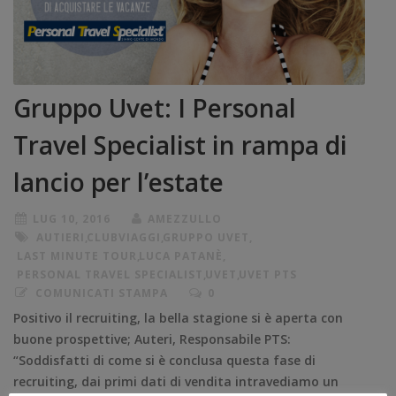
Gruppo Uvet: I Personal
Travel Specialist in rampa di
lancio per l’estate
LUG 10, 2016
AMEZZULLO
AUTIERI
,
CLUBVIAGGI
,
GRUPPO UVET
,
LAST MINUTE TOUR
,
LUCA PATANÈ
,
PERSONAL TRAVEL SPECIALIST
,
UVET
,
UVET PTS
COMUNICATI STAMPA
0
Positivo il recruiting, la bella stagione si è aperta con
buone prospettive; Auteri, Responsabile PTS:
“Soddisfatti di come si è conclusa questa fase di
recruiting, dai primi dati di vendita intravediamo un