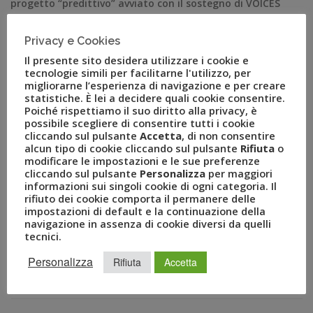
progetto “predittivo” avviato con il sostegno di VOICES
from the Blogs, società specializzata in big data
analysis, che arricchisce la consueta Business Travel
Privacy e Cookies
Survey sfruttando le grandi potenzialità fornite dalla
Il presente sito desidera utilizzare i cookie e
tecnologia e […]
tecnologie simili per facilitarne l'utilizzo, per
migliorarne l’esperienza di navigazione e per creare
statistiche. È lei a decidere quali cookie consentire.
Poiché rispettiamo il suo diritto alla privacy, è
possibile scegliere di consentire tutti i cookie
cliccando sul pulsante
Accetta
, di non consentire
alcun tipo di cookie cliccando sul pulsante
Rifiuta
o
modificare le impostazioni e le sue preferenze
cliccando sul pulsante
Personalizza
per maggiori
informazioni sui singoli cookie di ogni categoria. Il
rifiuto dei cookie comporta il permanere delle
impostazioni di default e la continuazione della
navigazione in assenza di cookie diversi da quelli
tecnici.
RECENT POSTS
Personalizza
Rifiuta
Accetta
A Novembre il Business Travel in Italia è a quota 95