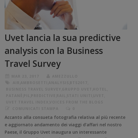
Uvet lancia la sua predictive
analysis con la Business
Travel Survey
MAR 23, 2017
AMEZZULLO
AIR
,
AMBROSETTI
,
ANALYSIS
,
BTS2017
,
BUSINESS TRAVEL SURVEY
,
GRUPPO UVET
,
HOTEL
,
PATANÈ
,
PIL
,
PREDICTIVE
,
RAIL
,
STATI UNITI
,
UVET
,
UVET TRAVEL INDEX
,
VOICES FROM THE BLOGS
COMUNICATI STAMPA
0
Accanto alla consueta fotografia relativa al più recente
e aggiornato andamento dei viaggi d’affari nel nostro
Paese, il Gruppo Uvet inaugura un interessante