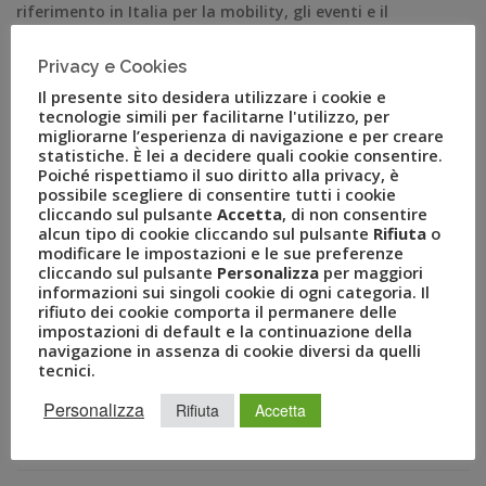
riferimento in Italia per la mobility, gli eventi e il
turismo organizzato dal Gruppo Uvet e giunto
quest’anno alla sua quattordicesima edizione (15-16
Privacy e Cookies
novembre presso Fiera Milano City). Per registrarsi è
Il presente sito desidera utilizzare i cookie e
tecnologie simili per facilitarne l'utilizzo, per
sufficiente compilare il form disponibile sul sito […]
migliorarne l’esperienza di navigazione e per creare
statistiche. È lei a decidere quali cookie consentire.
Poiché rispettiamo il suo diritto alla privacy, è
possibile scegliere di consentire tutti i cookie
cliccando sul pulsante
Accetta
, di non consentire
alcun tipo di cookie cliccando sul pulsante
Rifiuta
o
modificare le impostazioni e le sue preferenze
cliccando sul pulsante
Personalizza
per maggiori
informazioni sui singoli cookie di ogni categoria. Il
rifiuto dei cookie comporta il permanere delle
impostazioni di default e la continuazione della
navigazione in assenza di cookie diversi da quelli
tecnici.
RECENT POSTS
Personalizza
Rifiuta
Accetta
A Novembre il Business Travel in Italia è a quota 95