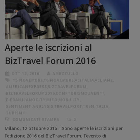
Aperte le iscrizioni al
BizTravel Forum 2016
OTT 12, 2016
AMEZZULLO
15 NOVEMBRE
,
16 NOVEMBRE
,
ALITALIA
,
ALLIANZ
,
AMERICANEXPRESS
,
BIZTRAVELFORUM
,
BIZTRAVELFORUM2016
,
CONFTURISMO
,
EVENTI
,
FIERAMILANOCITY
,
MICO
,
MOBILITY
,
SENTIMENT ANALYSIS
,
TRAVELPORT
,
TRENITALIA
,
TURISMO
COMUNICATI STAMPA
0
Milano, 12 ottobre 2016 – Sono aperte le iscrizioni per
l’edizione 2016 del BizTravel Forum, l’evento di