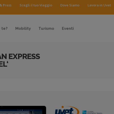
& Press
Scegli il tuo Viaggio
Dove Siamo
Lavora in Uvet
 te?
Mobility
Turismo
Eventi
AN EXPRESS
L‘