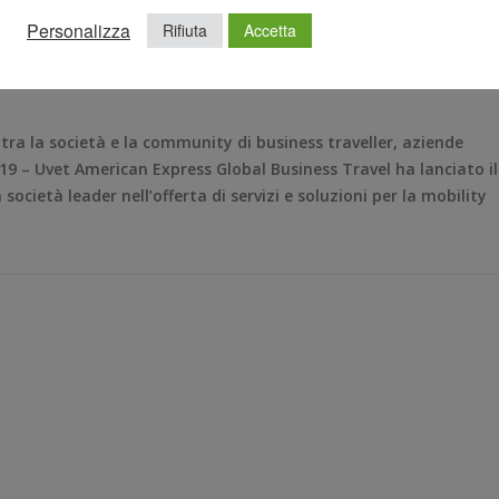
L BUSINESS TRAVEL
,
GRUPPO UVET
,
SITO
,
SITO INTERNET
,
Personalizza
Rifiuta
Accetta
ICAN EXPRESS GLOBAL BUSINESS TRAVEL
,
UVET GBT
,
 tra la società e la community di business traveller, aziende
2019 – Uvet American Express Global Business Travel ha lanciato il
cietà leader nell’offerta di servizi e soluzioni per la mobility