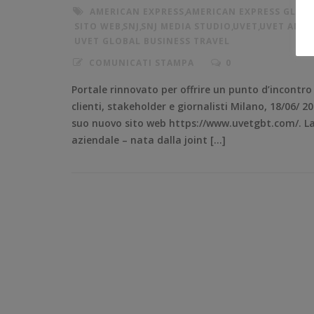
AMERICAN EXPRESS
,
AMERICAN EXPRESS GLOBA
SITO WEB
,
SNJ
,
SNJ MEDIA STUDIO
,
UVET
,
UVET AMER
UVET GLOBAL BUSINESS TRAVEL
COMUNICATI STAMPA
0
Portale rinnovato per offrire un punto d’incontro
clienti, stakeholder e giornalisti Milano, 18/06/ 
suo nuovo sito web https://www.uvetgbt.com/. La so
aziendale – nata dalla joint […]