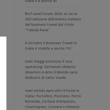
Italia è a quota 95
BizTravel Forum 2024: al via la
XXII edizione dell’evento italiano
del business travel dal titolo
“Tabula Rasa”
A Ottobre il Business Travel in
Italia è stabile a quota 101
Uvet Viaggi potenzia il tour
operating: Settemari diventa
dinamico e Amo il Mondo sarà
dedicato al tailor made
Uvet Hotels apre altri 8 hotel in
Italia: Portofino, Positano, Porto
Rotondo, Cortina d’Ampezzo,
Courmayeur, Corvara e Venezia