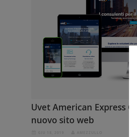
Uvet American Express Glo
nuovo sito web
GIU 18, 2019
AMEZZULLO