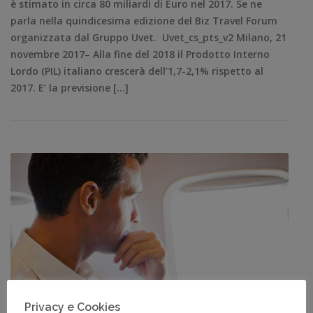
è stimato in circa 80 miliardi di Euro nel 2017. Se ne
parla nella quindicesima edizione del Biz Travel Forum
organizzata dal Gruppo Uvet. Uvet_cs_pts_v2 Milano, 21
novembre 2017– Alla fine del 2018 il Prodotto Interno
Lordo (PIL) italiano crescerà dell’1,7-2,1% rispetto al
2017. E’ la previsione […]
Privacy e Cookies