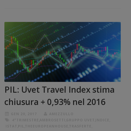
PIL: Uvet Travel Index stima
chiusura + 0,93% nel 2016
GEN 20, 2017
AMEZZULLO
4°TRIMESTRE
,
AMBROSETTI
,
GRUPPO UVET
,
INDICE
,
ISTAT
,
PIL
,
THEEUROPEANHOUSE
,
TRASFERTE
,