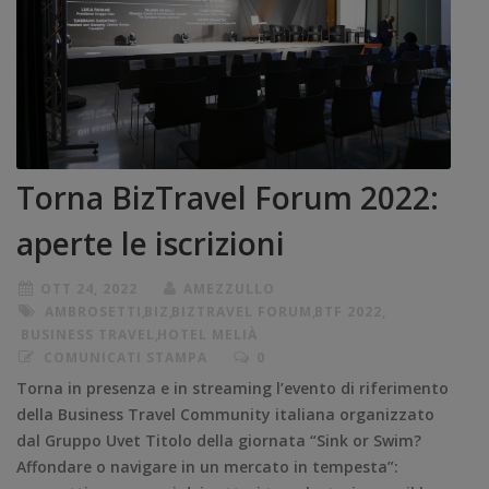
Torna BizTravel Forum 2022:
aperte le iscrizioni
OTT 24, 2022
AMEZZULLO
AMBROSETTI
,
BIZ
,
BIZTRAVEL FORUM
,
BTF 2022
,
BUSINESS TRAVEL
,
HOTEL MELIÀ
COMUNICATI STAMPA
0
Torna in presenza e in streaming l’evento di riferimento
della Business Travel Community italiana organizzato
dal Gruppo Uvet Titolo della giornata “Sink or Swim?
Affondare o navigare in un mercato in tempesta”: