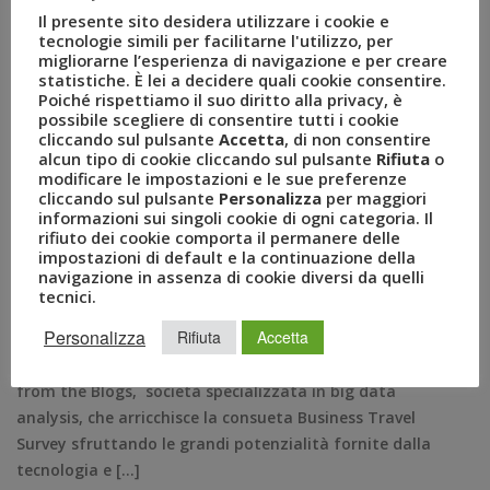
Uvet lancia la sua predictive
Il presente sito desidera utilizzare i cookie e
analysis con la Business
tecnologie simili per facilitarne l'utilizzo, per
migliorarne l’esperienza di navigazione e per creare
statistiche. È lei a decidere quali cookie consentire.
Travel Survey
Poiché rispettiamo il suo diritto alla privacy, è
possibile scegliere di consentire tutti i cookie
cliccando sul pulsante
Accetta
, di non consentire
MAR 23, 2017
AMEZZULLO
alcun tipo di cookie cliccando sul pulsante
Rifiuta
o
AIR
,
AMBROSETTI
,
ANALYSIS
,
BTS2017
,
modificare le impostazioni e le sue preferenze
BUSINESS TRAVEL SURVEY
,
GRUPPO UVET
,
HOTEL
,
cliccando sul pulsante
Personalizza
per maggiori
PATANÈ
,
PIL
,
PREDICTIVE
,
RAIL
,
STATI UNITI
,
UVET
,
informazioni sui singoli cookie di ogni categoria. Il
UVET TRAVEL INDEX
,
VOICES FROM THE BLOGS
rifiuto dei cookie comporta il permanere delle
COMUNICATI STAMPA
0
impostazioni di default e la continuazione della
navigazione in assenza di cookie diversi da quelli
Accanto alla consueta fotografia relativa al più recente
tecnici.
e aggiornato andamento dei viaggi d’affari nel nostro
Personalizza
Rifiuta
Accetta
Paese, il Gruppo Uvet inaugura un interessante
progetto “predittivo” avviato con il sostegno di VOICES
from the Blogs, società specializzata in big data
analysis, che arricchisce la consueta Business Travel
Survey sfruttando le grandi potenzialità fornite dalla
tecnologia e […]