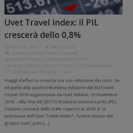
Uvet Travel Index: il PIL
crescerà dello 0,8%
NOV 16, 2016
AMEZZULLO
AMBROSETTI
,
BIZTRAVEL FORUM
,
BUSINESS TRAVEL SURVEY
,
GRUPPO UVET
,
LUCA PATANÈ
,
PIL
,
UVET
,
UVET GBT
,
UVETTRAVELINDEX
COMUNICATI STAMPA
0
Viaggi d’affari in crescita ma con riduzione dei costi. Se
ne parla alla quattordicesima edizione del BizTravel
Forum 2016 organizzata da Uvet Milano, 15 novembre
2016 – Alla fine del 2017 il Prodotto Interno Lordo (PIL)
italiano crescerà dello 0,8% rispetto al 2016. E’ la
previsione dell’Uvet Travel Index*, l’indice ideato dal
gruppo Uvet, polo […]