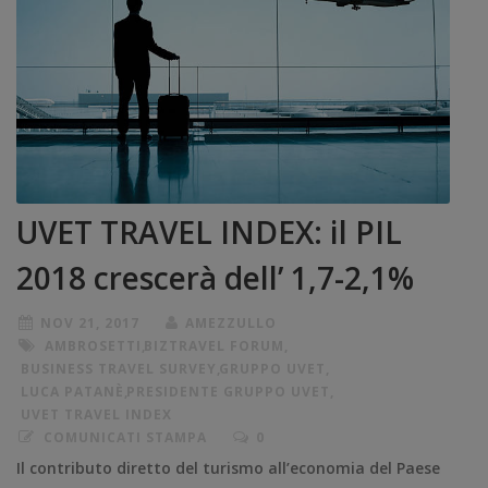
UVET TRAVEL INDEX: il PIL
2018 crescerà dell’ 1,7-2,1%
NOV 21, 2017
AMEZZULLO
AMBROSETTI
,
BIZTRAVEL FORUM
,
BUSINESS TRAVEL SURVEY
,
GRUPPO UVET
,
LUCA PATANÈ
,
PRESIDENTE GRUPPO UVET
,
UVET TRAVEL INDEX
COMUNICATI STAMPA
0
Il contributo diretto del turismo all’economia del Paese