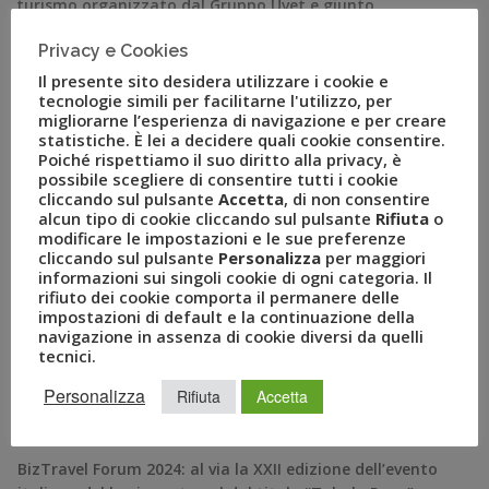
turismo organizzato dal Gruppo Uvet e giunto
quest’anno alla sua quattordicesima edizione (15-16
Privacy e Cookies
novembre presso Fiera Milano City). Per registrarsi è
Il presente sito desidera utilizzare i cookie e
sufficiente compilare il form disponibile sul sito […]
tecnologie simili per facilitarne l'utilizzo, per
migliorarne l’esperienza di navigazione e per creare
statistiche. È lei a decidere quali cookie consentire.
Poiché rispettiamo il suo diritto alla privacy, è
possibile scegliere di consentire tutti i cookie
cliccando sul pulsante
Accetta
, di non consentire
alcun tipo di cookie cliccando sul pulsante
Rifiuta
o
modificare le impostazioni e le sue preferenze
cliccando sul pulsante
Personalizza
per maggiori
informazioni sui singoli cookie di ogni categoria. Il
rifiuto dei cookie comporta il permanere delle
impostazioni di default e la continuazione della
navigazione in assenza di cookie diversi da quelli
RECENT POSTS
tecnici.
Personalizza
Rifiuta
Accetta
A Novembre il Business Travel in Italia è a quota 95
BizTravel Forum 2024: al via la XXII edizione dell’evento