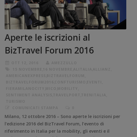
Aperte le iscrizioni al
BizTravel Forum 2016
OTT 12, 2016
AMEZZULLO
15 NOVEMBRE
,
16 NOVEMBRE
,
ALITALIA
,
ALLIANZ
,
AMERICANEXPRESS
,
BIZTRAVELFORUM
,
BIZTRAVELFORUM2016
,
CONFTURISMO
,
EVENTI
,
FIERAMILANOCITY
,
MICO
,
MOBILITY
,
SENTIMENT ANALYSIS
,
TRAVELPORT
,
TRENITALIA
,
TURISMO
COMUNICATI STAMPA
0
Milano, 12 ottobre 2016 – Sono aperte le iscrizioni per
l’edizione 2016 del BizTravel Forum, l’evento di
riferimento in Italia per la mobility, gli eventi e il