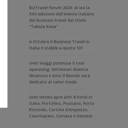
BizTravel Forum 2024: al via la
XXII edizione dell’evento italiano
del business travel dal titolo
“Tabula Rasa”
A Ottobre il Business Travel in
Italia è stabile a quota 101
Uvet Viaggi potenzia il tour
operating: Settemari diventa
dinamico e Amo il Mondo sarà
dedicato al tailor made
Uvet Hotels apre altri 8 hotel in
Italia: Portofino, Positano, Porto
Rotondo, Cortina d’Ampezzo,
Courmayeur, Corvara e Venezia