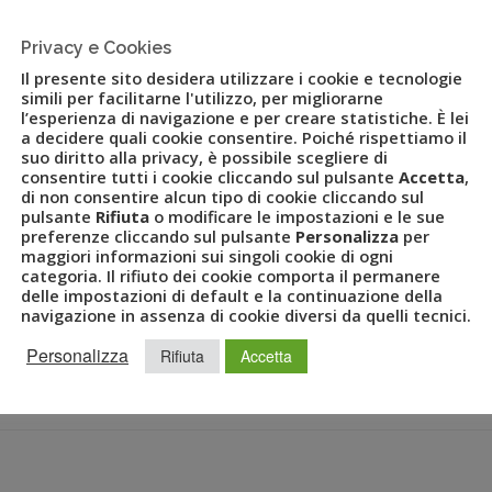
Privacy e Cookies
 Studi Promotor entrano a far
Il presente sito desidera utilizzare i cookie e tecnologie
simili per facilitarne l'utilizzo, per migliorarne
l’esperienza di navigazione e per creare statistiche. È lei
a decidere quali cookie consentire. Poiché rispettiamo il
suo diritto alla privacy, è possibile scegliere di
consentire tutti i cookie cliccando sul pulsante
Accetta
,
di non consentire alcun tipo di cookie cliccando sul
R
,
CONFTURISMO-CONFCOMMERCIO
,
ECONOMETRICA
,
pulsante
Rifiuta
o modificare le impostazioni e le sue
TANÈ
,
MOBILITÀ
,
MOBILITY MANAGEMENT
,
UVET
preferenze cliccando sul pulsante
Personalizza
per
maggiori informazioni sui singoli cookie di ogni
categoria. Il rifiuto dei cookie comporta il permanere
delle impostazioni di default e la continuazione della
ro Studi Promotor entrano a far parte del Gruppo Uvet.
navigazione in assenza di cookie diversi da quelli tecnici.
esidente del Gruppo Uvet e presidente di Confturismo-
dente di Econometrica, in occasione della 27a conferenza
Personalizza
Rifiuta
Accetta
ne e […]