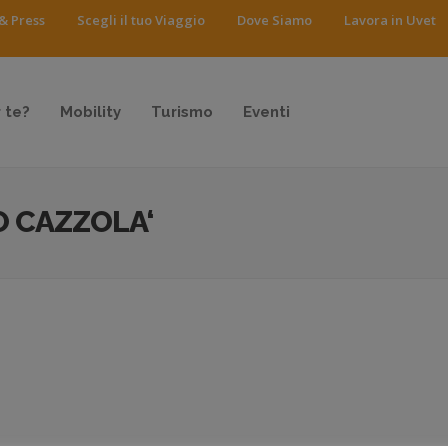
& Press
Scegli il tuo Viaggio
Dove Siamo
Lavora in Uvet
 te?
Mobility
Turismo
Eventi
O CAZZOLA‘