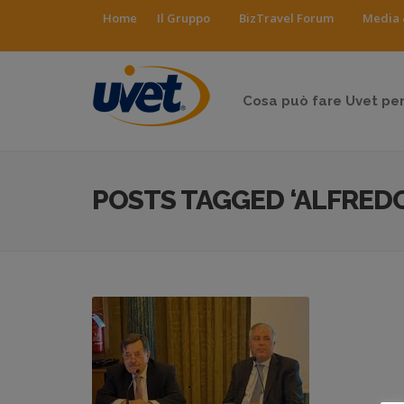
Home
Il Gruppo
BizTravel Forum
Media 
Cosa può fare Uvet per
POSTS TAGGED ‘ALFRED