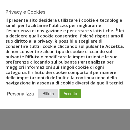
Privacy e Cookies
 il sito web con nuove funzioni
Il presente sito desidera utilizzare i cookie e tecnologie
simili per facilitarne l'utilizzo, per migliorarne
l’esperienza di navigazione e per creare statistiche. È lei
a decidere quali cookie consentire. Poiché rispettiamo il
ORT
,
SANTO STEFANO RESORT
,
SITO WEB
,
UHC
,
UVET
,
suo diritto alla privacy, è possibile scegliere di
consentire tutti i cookie cliccando sul pulsante
Accetta
,
di non consentire alcun tipo di cookie cliccando sul
pulsante
Rifiuta
o modificare le impostazioni e le sue
preferenze cliccando sul pulsante
Personalizza
per
enti ed esperienze prima e durante la vacanza Sviluppato un
maggiori informazioni sui singoli cookie di ogni
e la vacanza anche in base alla tipologia cercata dal cliente:
categoria. Il rifiuto dei cookie comporta il permanere
 mare, Relax & Spa Strutture alberghiere divise tra: Explore,
delle impostazioni di default e la continuazione della
navigazione in assenza di cookie diversi da quelli tecnici.
Personalizza
Rifiuta
Accetta