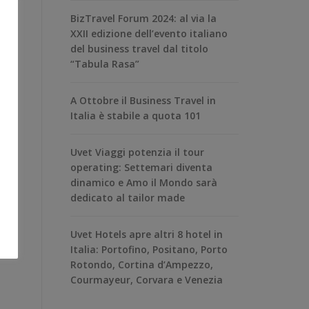
BizTravel Forum 2024: al via la
XXII edizione dell’evento italiano
del business travel dal titolo
“Tabula Rasa”
A Ottobre il Business Travel in
Italia è stabile a quota 101
Uvet Viaggi potenzia il tour
operating: Settemari diventa
dinamico e Amo il Mondo sarà
dedicato al tailor made
Uvet Hotels apre altri 8 hotel in
Italia: Portofino, Positano, Porto
Rotondo, Cortina d’Ampezzo,
Courmayeur, Corvara e Venezia