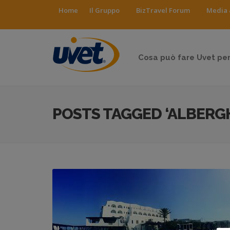
Home
Il Gruppo
BizTravel Forum
Media 
Cosa può fare Uvet per
POSTS TAGGED ‘ALBERGH