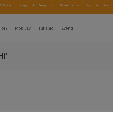
& Press
Scegli il tuo Viaggio
Dove Siamo
Lavora in Uvet
 te?
Mobility
Turismo
Eventi
I‘