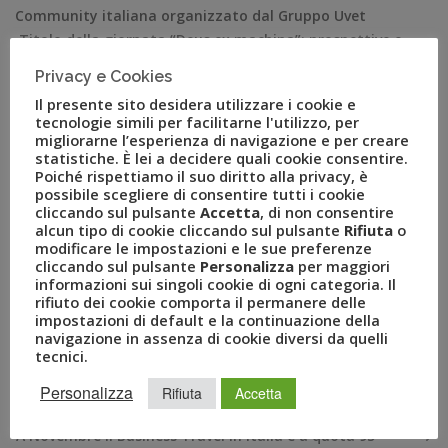
Community italiana organizzato dal Gruppo Uvet
Titolo della giornata “Deus ex machina”: prospettive e
scenari dei settori travel e turismo italiani tra i temi al
Privacy e Cookies
centro dei 4 forum della giornata Aperte da oggi le
Il presente sito desidera utilizzare i cookie e
iscrizioni per l’edizione 2023 di BizTravel Forum, l’evento
tecnologie simili per facilitarne l'utilizzo, per
organizzato dal Gruppo Uvet […]
migliorarne l’esperienza di navigazione e per creare
statistiche. È lei a decidere quali cookie consentire.
Poiché rispettiamo il suo diritto alla privacy, è
possibile scegliere di consentire tutti i cookie
cliccando sul pulsante
Accetta
, di non consentire
alcun tipo di cookie cliccando sul pulsante
Rifiuta
o
modificare le impostazioni e le sue preferenze
cliccando sul pulsante
Personalizza
per maggiori
informazioni sui singoli cookie di ogni categoria. Il
rifiuto dei cookie comporta il permanere delle
impostazioni di default e la continuazione della
navigazione in assenza di cookie diversi da quelli
tecnici.
RECENT POSTS
Personalizza
Rifiuta
Accetta
A Novembre il Business Travel in Italia è a quota 95