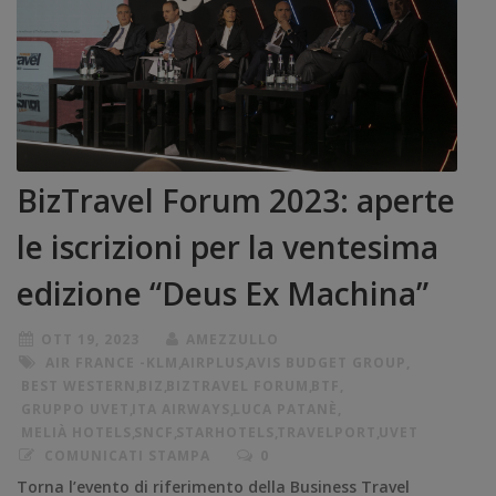
BizTravel Forum 2023: aperte
le iscrizioni per la ventesima
edizione “Deus Ex Machina”
OTT 19, 2023
AMEZZULLO
AIR FRANCE -KLM
,
AIRPLUS
,
AVIS BUDGET GROUP
,
BEST WESTERN
,
BIZ
,
BIZTRAVEL FORUM
,
BTF
,
GRUPPO UVET
,
ITA AIRWAYS
,
LUCA PATANÈ
,
MELIÀ HOTELS
,
SNCF
,
STARHOTELS
,
TRAVELPORT
,
UVET
COMUNICATI STAMPA
0
Torna l’evento di riferimento della Business Travel