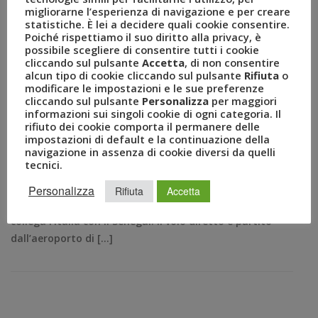
migliorarne l’esperienza di navigazione e per creare
primo volo per collegare
statistiche. È lei a decidere quali cookie consentire.
Poiché rispettiamo il suo diritto alla privacy, è
possibile scegliere di consentire tutti i cookie
l’Italia con il Senegal
cliccando sul pulsante
Accetta
, di non consentire
alcun tipo di cookie cliccando sul pulsante
Rifiuta
o
OTT 24, 2020
AMEZZULLO
modificare le impostazioni e le sue preferenze
cliccando sul pulsante
Personalizza
per maggiori
AIRLINES
,
BLUE PANORAMA
,
BPA
,
DAKAR
,
IATA
informazioni sui singoli cookie di ogni categoria. Il
COMUNICATI STAMPA
0
rifiuto dei cookie comporta il permanere delle
Ogni venerdì collegamenti diretti da Milano Bergamo
impostazioni di default e la continuazione della
navigazione in assenza di cookie diversi da quelli
Airport a Dakar e ogni sabato il ritorno da Dakar a
tecnici.
Milano Bergamo Milano, 24 ottobre 2020 – Blue
Panorama Airlines, compagnia aerea di bandiera
Personalizza
Rifiuta
Accetta
italiana, rende noto che è partito ieri il primo volo che
collega l’Italia con il Senegal. Il volo diretto è partito
dall’aeroporto di […]