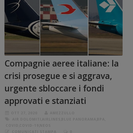
Compagnie aeree italiane: la
crisi prosegue e si aggrava,
urgente sbloccare i fondi
approvati e stanziati
OTT 27, 2020
AMEZZULLO
AIR DOLOMITI
,
AIRLINES
,
BLUE PANORAMA
,
BPA
,
COVID
,
COVID-19
,
NEOS
COMUNICATI STAMPA
0