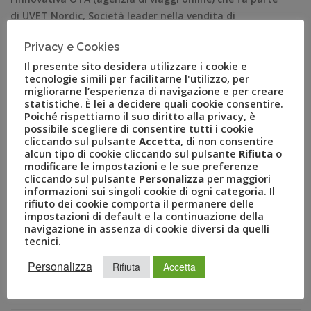
di UVET Nordic, Società leader nella vendita di
biglietteria aerea nel mercato del Nord Europa, a
Privacy e Cookies
propria volta controllata dal Gruppo UVET, polo italiano
Il presente sito desidera utilizzare i cookie e
leader nel turismo. Operativa dal 1998, e presente con
tecnologie simili per facilitarne l'utilizzo, per
uffici a Stoccolma, Milano, […]
migliorarne l’esperienza di navigazione e per creare
statistiche. È lei a decidere quali cookie consentire.
Poiché rispettiamo il suo diritto alla privacy, è
possibile scegliere di consentire tutti i cookie
cliccando sul pulsante
Accetta
, di non consentire
alcun tipo di cookie cliccando sul pulsante
Rifiuta
o
modificare le impostazioni e le sue preferenze
cliccando sul pulsante
Personalizza
per maggiori
informazioni sui singoli cookie di ogni categoria. Il
rifiuto dei cookie comporta il permanere delle
impostazioni di default e la continuazione della
navigazione in assenza di cookie diversi da quelli
tecnici.
RECENT POSTS
Personalizza
Rifiuta
Accetta
A Novembre il Business Travel in Italia è a quota 95