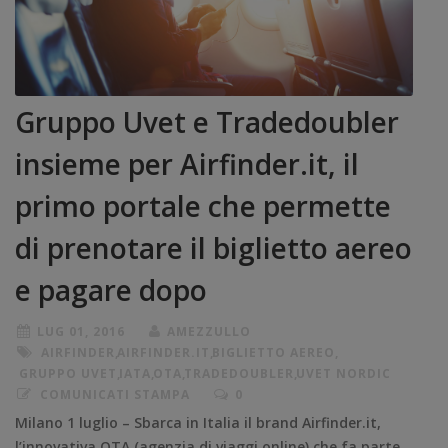
Gruppo Uvet e Tradedoubler
insieme per Airfinder.it, il
primo portale che permette
di prenotare il biglietto aereo
e pagare dopo
LUG 01, 2016
AMEZZULLO
AIRFINDER
,
AIRFINDER.IT
,
BIGLIETTO AEREO
,
GRUPPO UVET
,
IATA
,
OTA
,
TRADEDOUBLER
,
UVET NORDIC
COMUNICATI STAMPA
0
Milano 1 luglio – Sbarca in Italia il brand Airfinder.it,
l’innovativa OTA (agenzia di viaggi online) che fa parte