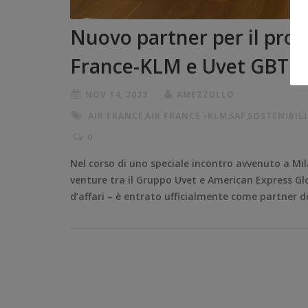
Nuovo partner per il pro
France-KLM e Uvet GBT ins
NOV 14, 2023
AMEZZULLO
AIR FRANCE
,
AIR FRANCE -KLM
,
SAF
,
SOSTENIBIL
0
Nel corso di uno speciale incontro avvenuto a Mila
venture tra il Gruppo Uvet e American Express Glob
d’affari – è entrato ufficialmente come partner 