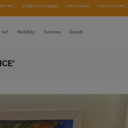
& Press
Scegli il tuo Viaggio
Dove Siamo
Lavora in Uvet
 te?
Mobility
Turismo
Eventi
NCE‘