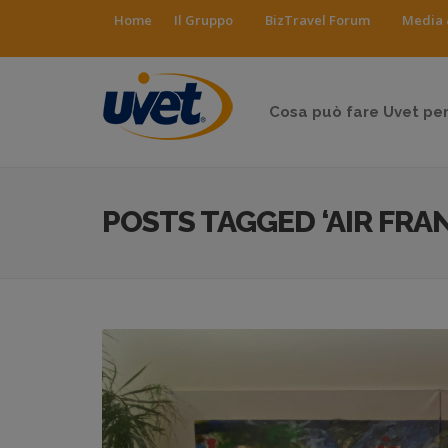
Home
Il Gruppo
BizTravel Forum
Media 
Cosa può fare Uvet per
POSTS TAGGED ‘AIR FRA