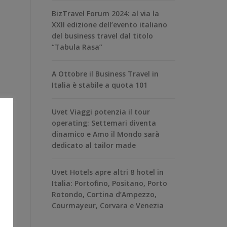
BizTravel Forum 2024: al via la
XXII edizione dell’evento italiano
del business travel dal titolo
“Tabula Rasa”
A Ottobre il Business Travel in
Italia è stabile a quota 101
Uvet Viaggi potenzia il tour
operating: Settemari diventa
dinamico e Amo il Mondo sarà
dedicato al tailor made
Uvet Hotels apre altri 8 hotel in
Italia: Portofino, Positano, Porto
Rotondo, Cortina d’Ampezzo,
Courmayeur, Corvara e Venezia