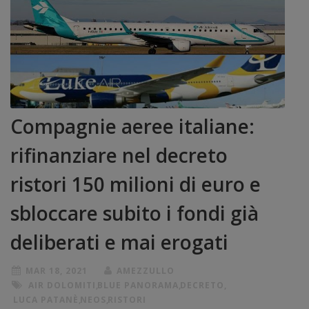
Compagnie aeree italiane:
rifinanziare nel decreto
ristori 150 milioni di euro e
sbloccare subito i fondi già
deliberati e mai erogati
MAR 18, 2021
AMEZZULLO
AIR DOLOMITI
,
BLUE PANORAMA
,
DECRETO
,
LUCA PATANÈ
,
NEOS
,
RISTORI