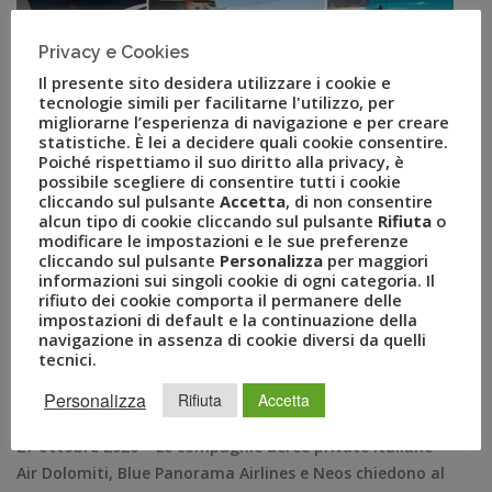
Privacy e Cookies
Il presente sito desidera utilizzare i cookie e
tecnologie simili per facilitarne l'utilizzo, per
migliorarne l’esperienza di navigazione e per creare
statistiche. È lei a decidere quali cookie consentire.
Compagnie aeree italiane: la
Poiché rispettiamo il suo diritto alla privacy, è
possibile scegliere di consentire tutti i cookie
crisi prosegue e si aggrava,
cliccando sul pulsante
Accetta
, di non consentire
alcun tipo di cookie cliccando sul pulsante
Rifiuta
o
modificare le impostazioni e le sue preferenze
urgente sbloccare i fondi
cliccando sul pulsante
Personalizza
per maggiori
informazioni sui singoli cookie di ogni categoria. Il
approvati e stanziati
rifiuto dei cookie comporta il permanere delle
impostazioni di default e la continuazione della
navigazione in assenza di cookie diversi da quelli
OTT 27, 2020
AMEZZULLO
tecnici.
AIR DOLOMITI
,
AIRLINES
,
BLUE PANORAMA
,
BPA
,
COVID
,
COVID-19
,
NEOS
Personalizza
Rifiuta
Accetta
COMUNICATI STAMPA
0
27 ottobre 2020 – Le compagnie aeree private italiane
Air Dolomiti, Blue Panorama Airlines e Neos chiedono al