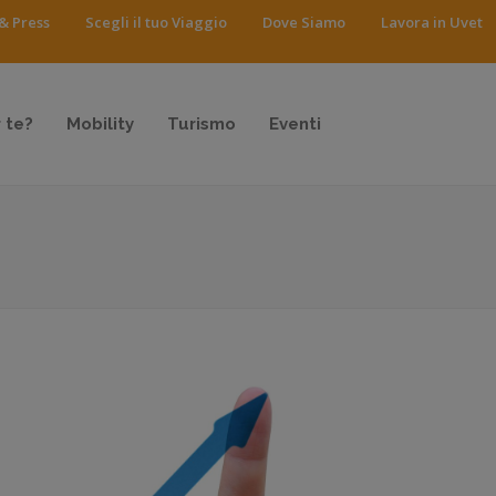
& Press
Scegli il tuo Viaggio
Dove Siamo
Lavora in Uvet
 te?
Mobility
Turismo
Eventi