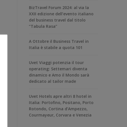
BizTravel Forum 2024: al via la
XXII edizione dell’evento italiano
del business travel dal titolo
“Tabula Rasa”
A Ottobre il Business Travel in
Italia è stabile a quota 101
Uvet Viaggi potenzia il tour
operating: Settemari diventa
dinamico e Amo il Mondo sarà
dedicato al tailor made
Uvet Hotels apre altri 8 hotel in
Italia: Portofino, Positano, Porto
Rotondo, Cortina d’Ampezzo,
Courmayeur, Corvara e Venezia