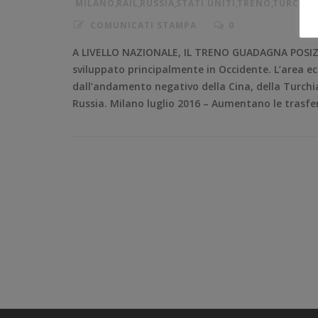
MILANO
,
RAIL
,
RUSSIA
,
STATI UNITI
,
TRENO
,
TURCHIA
COMUNICATI STAMPA
0
A LIVELLO NAZIONALE, IL TRENO GUADAGNA POSIZION
sviluppato principalmente in Occidente. L’area ec
dall’andamento negativo della Cina, della Turchia 
Russia. Milano luglio 2016 – Aumentano le trasfer