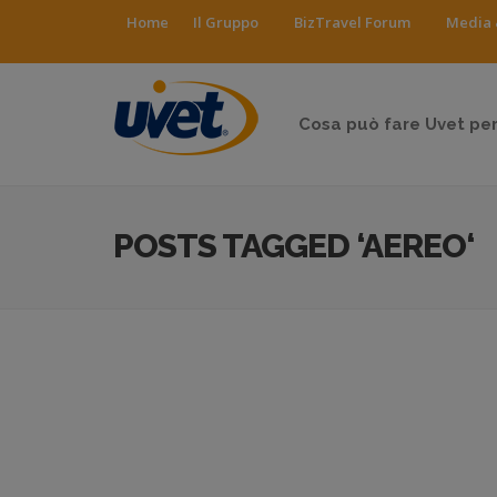
Home
Il Gruppo
BizTravel Forum
Media 
Cosa può fare Uvet per
POSTS TAGGED ‘AEREO‘