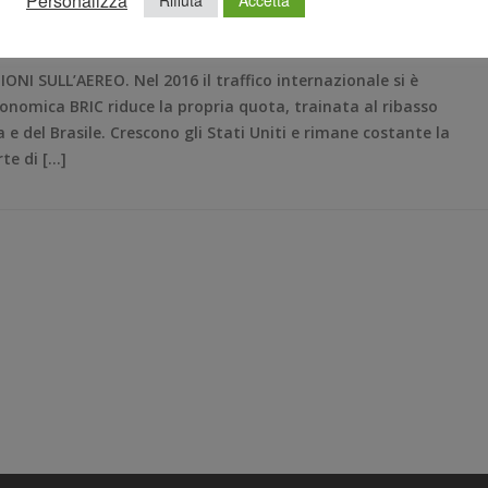
Personalizza
Rifiuta
Accetta
,
UVET
I SULL’AEREO. Nel 2016 il traffico internazionale si è
onomica BRIC riduce la propria quota, trainata al ribasso
e del Brasile. Crescono gli Stati Uniti e rimane costante la
te di […]