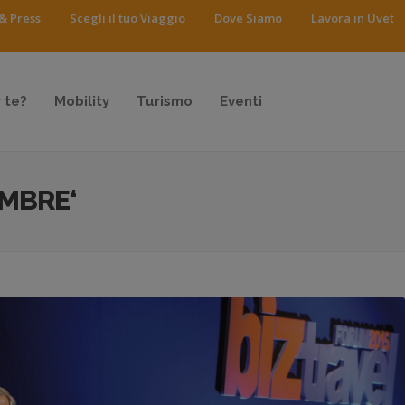
& Press
Scegli il tuo Viaggio
Dove Siamo
Lavora in Uvet
 te?
Mobility
Turismo
Eventi
EMBRE‘