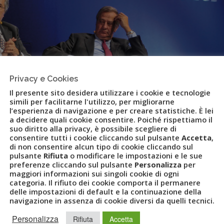
Privacy e Cookies
Il presente sito desidera utilizzare i cookie e tecnologie
simili per facilitarne l'utilizzo, per migliorarne
l’esperienza di navigazione e per creare statistiche. È lei
a decidere quali cookie consentire. Poiché rispettiamo il
suo diritto alla privacy, è possibile scegliere di
consentire tutti i cookie cliccando sul pulsante
Accetta
,
di non consentire alcun tipo di cookie cliccando sul
zTravel Forum 2016
pulsante
Rifiuta
o modificare le impostazioni e le sue
preferenze cliccando sul pulsante
Personalizza
per
maggiori informazioni sui singoli cookie di ogni
categoria. Il rifiuto dei cookie comporta il permanere
delle impostazioni di default e la continuazione della
Z
,
AMERICANEXPRESS
,
BIZTRAVELFORUM
,
BIZTRAVELFORUM2016
,
navigazione in assenza di cookie diversi da quelli tecnici.
BILITY
,
SENTIMENT ANALYSIS
,
TRAVELPORT
,
TRENITALIA
,
Personalizza
Rifiuta
Accetta