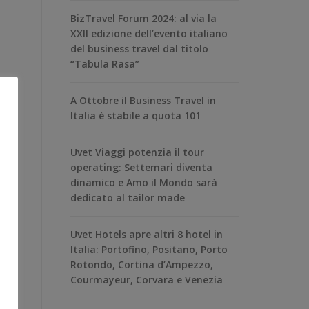
BizTravel Forum 2024: al via la
XXII edizione dell’evento italiano
del business travel dal titolo
“Tabula Rasa”
A Ottobre il Business Travel in
Italia è stabile a quota 101
Uvet Viaggi potenzia il tour
operating: Settemari diventa
dinamico e Amo il Mondo sarà
dedicato al tailor made
Uvet Hotels apre altri 8 hotel in
Italia: Portofino, Positano, Porto
Rotondo, Cortina d’Ampezzo,
Courmayeur, Corvara e Venezia