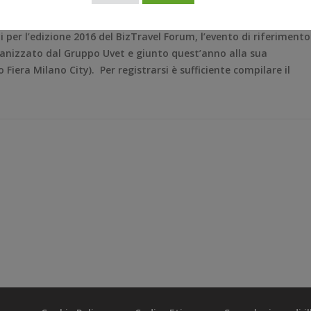
i per l’edizione 2016 del BizTravel Forum, l’evento di riferimento
 organizzato dal Gruppo Uvet e giunto quest’anno alla sua
iera Milano City). Per registrarsi è sufficiente compilare il