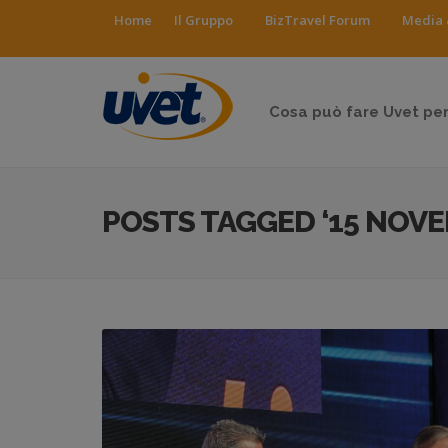
Home
Il Gruppo
BizTravel Forum
Media 
Cosa può fare Uvet per
POSTS TAGGED ‘15 NOV