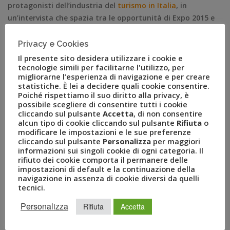
protagonisti dell’industria del
turismo in Italia
, in
un’intervista che spazia tra le opportunità di Expo 2015 e
Tripitaly, un nuovo progetto che potrebbe cambiare il
modo in cui i viaggiatori stranieri vivono l’Italia.
Privacy e Cookies
Il presente sito desidera utilizzare i cookie e
tecnologie simili per facilitarne l'utilizzo, per
migliorarne l’esperienza di navigazione e per creare
statistiche. È lei a decidere quali cookie consentire.
SHARE THIS
Poiché rispettiamo il suo diritto alla privacy, è
possibile scegliere di consentire tutti i cookie
Facebook
Twitter
Linkedin
cliccando sul pulsante
Accetta
, di non consentire
alcun tipo di cookie cliccando sul pulsante
Rifiuta
o
modificare le impostazioni e le sue preferenze
Google Plus
Pinterest
Tumblr
Email
cliccando sul pulsante
Personalizza
per maggiori
informazioni sui singoli cookie di ogni categoria. Il
rifiuto dei cookie comporta il permanere delle
impostazioni di default e la continuazione della
navigazione in assenza di cookie diversi da quelli
tecnici.
Previous Post
Next Post
Personalizza
Rifiuta
Accetta