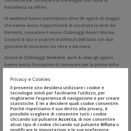
formative per conoscere le meraviglie che l’Isola di
Pantelleria sa offrire.
Al weekend hanno partecipato oltre 90 agenti di viaggio
che hanno avuto l’opportunità di ascoltare la voce del
Network, conoscere il nuovo Clubviaggi Resort Mursia
Cossyra & Spa e scoprire le bellezze dell’isola con due
giornate di escursioni via terra e via mare.
Grazie al Clubviaggi Weekend, work & relax gli agenti
hanno avuto l’occasione di conoscere per la prima volta
il Resort che sorge direttamente sul mare e porta con sé il
format consolidato dei Clubviaggi World Resort.
Privacy e Cookies
Attenzione minuziosa per i dettagli, ottimo cibo a
Il presente sito desidera utilizzare i cookie e
kilometro zero, sport e intrattenimento top.
tecnologie simili per facilitarne l'utilizzo, per
migliorarne l’esperienza di navigazione e per creare
statistiche. È lei a decidere quali cookie consentire.
L’evento ha rappresentato una tappa importante del tour
Poiché rispettiamo il suo diritto alla privacy, è
realizzato da Clubviaggi negli ultimi mesi in 15 regioni
possibile scegliere di consentire tutti i cookie
italiane. Oltre 1200 agenzie hanno avuto l’opportunità di
cliccando sul pulsante
Accetta
, di non consentire
alcun tipo di cookie cliccando sul pulsante
Rifiuta
o
aggiornarsi e confrontarsi con il Network, sui nuovi
modificare le impostazioni e le sue preferenze