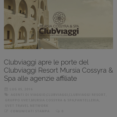
Clubviaggi apre le porte del
Clubviaggi Resort Mursia Cossyra &
Spa alle agenzie affiliate
LUG 05, 2016
AGENTI DI VIAGGIO
,
CLUBVIAGGI
,
CLUBVIAGGI RESORT
,
GRUPPO UVET
,
MURSIA COSSYRA & SPA
,
PANTELLERIA
,
UVET TRAVEL NETWORK
COMUNICATI STAMPA
0