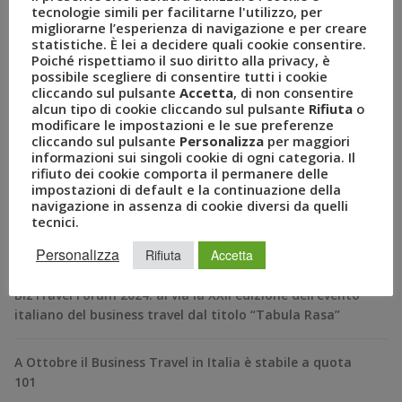
tecnologie simili per facilitarne l'utilizzo, per
Google Plus
Pinterest
Tumblr
Email
migliorarne l’esperienza di navigazione e per creare
statistiche. È lei a decidere quali cookie consentire.
Poiché rispettiamo il suo diritto alla privacy, è
possibile scegliere di consentire tutti i cookie
cliccando sul pulsante
Accetta
, di non consentire
alcun tipo di cookie cliccando sul pulsante
Rifiuta
o
Previous Post
Next Post
modificare le impostazioni e le sue preferenze
cliccando sul pulsante
Personalizza
per maggiori
informazioni sui singoli cookie di ogni categoria. Il
rifiuto dei cookie comporta il permanere delle
impostazioni di default e la continuazione della
RECENT POSTS
navigazione in assenza di cookie diversi da quelli
tecnici.
A Novembre il Business Travel in Italia è a quota 95
Personalizza
Rifiuta
Accetta
BizTravel Forum 2024: al via la XXII edizione dell’evento
italiano del business travel dal titolo “Tabula Rasa”
A Ottobre il Business Travel in Italia è stabile a quota
101