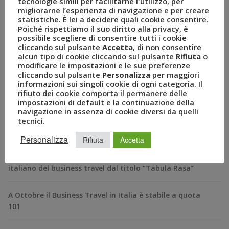
tecnologie simili per facilitarne l'utilizzo, per
Google Plus
Pinterest
Tumblr
Email
migliorarne l’esperienza di navigazione e per creare
statistiche. È lei a decidere quali cookie consentire.
Poiché rispettiamo il suo diritto alla privacy, è
possibile scegliere di consentire tutti i cookie
cliccando sul pulsante
Accetta
, di non consentire
alcun tipo di cookie cliccando sul pulsante
Rifiuta
o
Previous Post
Next Post
modificare le impostazioni e le sue preferenze
cliccando sul pulsante
Personalizza
per maggiori
informazioni sui singoli cookie di ogni categoria. Il
rifiuto dei cookie comporta il permanere delle
impostazioni di default e la continuazione della
RECENT POSTS
navigazione in assenza di cookie diversi da quelli
tecnici.
A Novembre il Business Travel in Italia è a quota 95
Personalizza
Rifiuta
Accetta
BizTravel Forum 2024: al via la XXII edizione dell’evento
italiano del business travel dal titolo “Tabula Rasa”
A Ottobre il Business Travel in Italia è stabile a quota
101