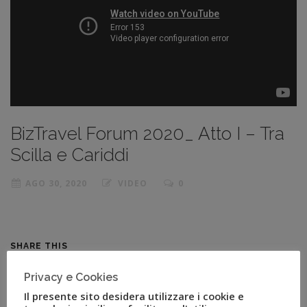
BizTravel Forum 2020_ Atto I – Tra
Scilla e Cariddi
AGO 30, 2020
VIDEO
0
SHARE THIS
Privacy e Cookies
Facebook
Twitter
Linkedin
Il presente sito desidera utilizzare i cookie e