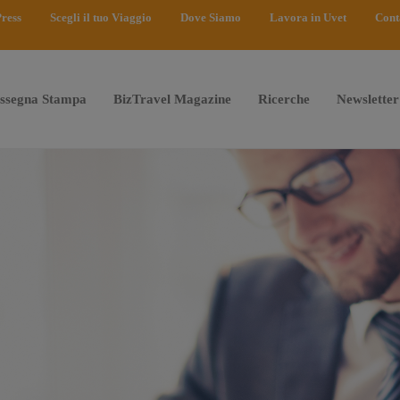
ress
Scegli il tuo Viaggio
Dove Siamo
Lavora in Uvet
Cont
ssegna Stampa
BizTravel Magazine
Ricerche
Newsletter