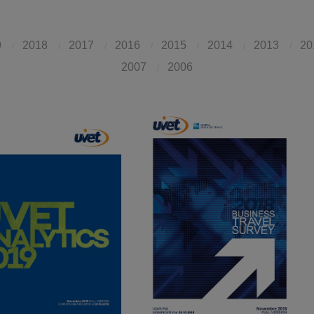
9
2018
2017
2016
2015
2014
2013
20
/
/
/
/
/
/
/
2007
2006
/
Scarica PDF
Scarica PDF