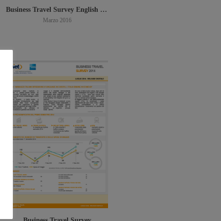
Business Travel Survey English Version
Marzo 2016
Scarica PDF
Business Travel Survey