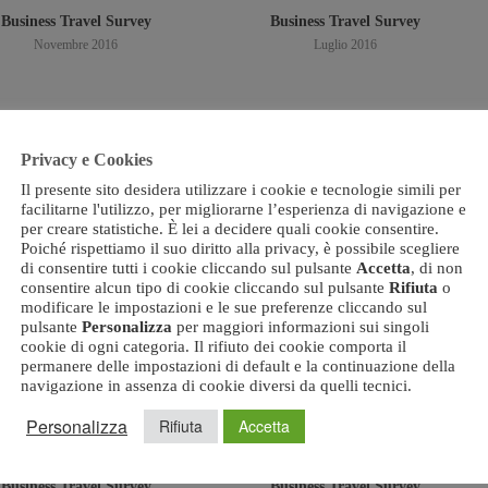
Business Travel Survey
Business Travel Survey
Novembre 2016
Luglio 2016
Privacy e Cookies
Il presente sito desidera utilizzare i cookie e tecnologie simili per
facilitarne l'utilizzo, per migliorarne l’esperienza di navigazione e
per creare statistiche. È lei a decidere quali cookie consentire.
Poiché rispettiamo il suo diritto alla privacy, è possibile scegliere
di consentire tutti i cookie cliccando sul pulsante
Accetta
, di non
consentire alcun tipo di cookie cliccando sul pulsante
Rifiuta
o
Scarica PDF
Scarica PDF
modificare le impostazioni e le sue preferenze cliccando sul
pulsante
Personalizza
per maggiori informazioni sui singoli
cookie di ogni categoria. Il rifiuto dei cookie comporta il
permanere delle impostazioni di default e la continuazione della
navigazione in assenza di cookie diversi da quelli tecnici.
Personalizza
Rifiuta
Accetta
Business Travel Survey
Business Travel Survey