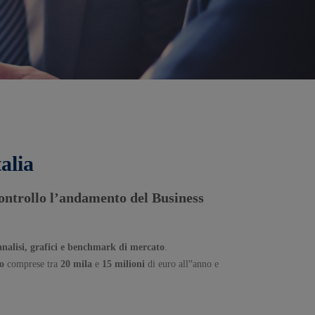
alia
controllo l’andamento del Business
analisi, grafici e benchmark di mercato
.
io
comprese tra
20 mila
e
15 milioni
di euro all‟anno e