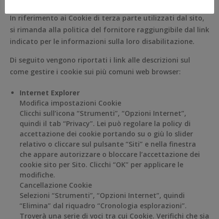
In riferimento ai Cookie di terza parte utilizzati dal sito,
si rimanda alla politica del fornitore raggiungibile dal link
indicato per le informazioni sulla loro disabilitazione.
Di seguito vengono riportati i link alle descrizioni sul
come gestire i cookie sui più comuni web browser:
Internet Explorer
Modifica impostazioni Cookie
Clicchi sull’icona “Strumenti”, “Opzioni Internet”,
quindi il tab “Privacy”. Lei può regolare la policy di
accettazione dei cookie portando su o giù lo slider
relativo o cliccare sul pulsante “Siti” e nella finestra
che appare autorizzare o bloccare l’accettazione dei
cookie sito per Sito. Clicchi “OK” per applicare le
modifiche.
Cancellazione Cookie
Selezioni “Strumenti”, “Opzioni Internet”, quindi
“Elimina” dal riquadro “Cronologia esplorazioni”.
Troverà una serie di voci tra cui Cookie. Verifichi che sia