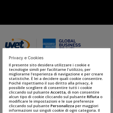
Privacy e Cookies
Il presente sito desidera utilizzare i cookie e
Uvet Global Business
tecnologie simili per facilitarne l'utilizzo, per
migliorarne l’esperienza di navigazione e per creare
Travel
statistiche. È lei a decidere quali cookie consentire.
Poiché rispettiamo il suo diritto alla privacy, è
Uvet Global Business Travel is a leader in Italy, providing
possibile scegliere di consentire tutti i cookie
services and solutions for business travel and corporate
cliccando sul pulsante
Accetta
, di non consentire
mobility.
alcun tipo di cookie cliccando sul pulsante
Rifiuta
o
modificare le impostazioni e le sue preferenze
cliccando sul pulsante
Personalizza
per maggiori
informazioni sui singoli cookie di ogni categoria. Il