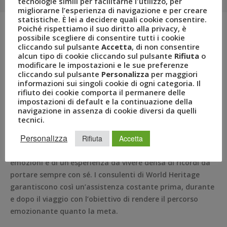
tecnologie simili per facilitarne l'utilizzo, per
migliorarne l’esperienza di navigazione e per creare
statistiche. È lei a decidere quali cookie consentire.
Poiché rispettiamo il suo diritto alla privacy, è
possibile scegliere di consentire tutti i cookie
World Heritage è il
nuovo Tour Operator del Gruppo Uvet
cliccando sul pulsante
Accetta
, di non consentire
alcun tipo di cookie cliccando sul pulsante
Rifiuta
o
che completa la sua vocazione nel tour operating,
modificare le impostazioni e le sue preferenze
rivolgendosi a viaggiatori esigenti, attenti all’unicità,
cliccando sul pulsante
Personalizza
per maggiori
alla qualità del viaggio e alla cura dei dettagli che lo
informazioni sui singoli cookie di ogni categoria. Il
rifiuto dei cookie comporta il permanere delle
compongono.
impostazioni di default e la continuazione della
navigazione in assenza di cookie diversi da quelli
La forza di World Heritage è di poter contare su profondi
tecnici.
conoscitori dei luoghi,
professionisti del viaggio
e
Personalizza
Rifiuta
Accetta
programmatori di area che , oltre a “firmare” l’itinerario
stesso, accompagneranno i viaggiatori alla ricerca di
emozioni e di un’esperienza da vivere densa di ricordi da
portare sempre con sé. I consulenti di World Heritage
garantiscono così un’assistenza costante prima, durante
e dopo il viaggio con l’obiettivo di rendere il percorso
emozionante quanto la meta.