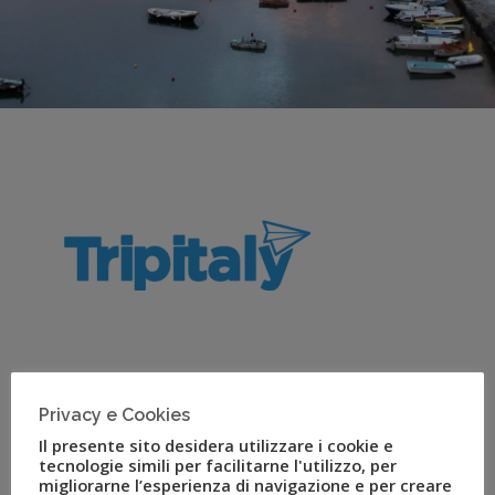
Tripitaly
Privacy e Cookies
Il presente sito desidera utilizzare i cookie e
tecnologie simili per facilitarne l'utilizzo, per
Il primo portale open per l’incoming turistico in Italia
migliorarne l’esperienza di navigazione e per creare