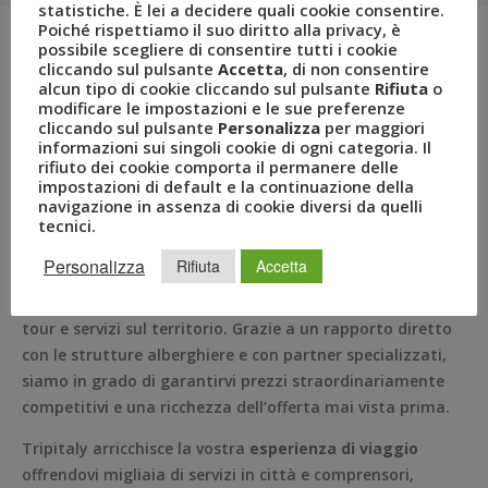
statistiche. È lei a decidere quali cookie consentire.
Poiché rispettiamo il suo diritto alla privacy, è
possibile scegliere di consentire tutti i cookie
cliccando sul pulsante
Accetta
, di non consentire
Il Gruppo sta progettando una piattaforma per
alcun tipo di cookie cliccando sul pulsante
Rifiuta
o
l’
incoming turistico
in Italia. Un portale che conterrà ed
modificare le impostazioni e le sue preferenze
cliccando sul pulsante
Personalizza
per maggiori
integrerà le informazioni, i suggerimenti, i servizi e le
informazioni sui singoli cookie di ogni categoria. Il
numerose proposte commerciali per offrire ai turisti, che
rifiuto dei cookie comporta il permanere delle
arrivano dall’estero, un punto di riferimento unico che
impostazioni di default e la continuazione della
navigazione in assenza di cookie diversi da quelli
consentirà in modo semplice e veloce di
pianificare ed
tecnici.
acquistare il proprio pacchetto vacanza
personalizzato,
completo e su misura.
Personalizza
Rifiuta
Accetta
41.000 alberghi, 4.000 voli, 9.000 treni e oltre 2.000 tra
tour e servizi sul territorio. Grazie a un rapporto diretto
con le strutture alberghiere e con partner specializzati,
siamo in grado di garantirvi prezzi straordinariamente
competitivi e una ricchezza dell’offerta mai vista prima.
Tripitaly arricchisce la vostra
esperienza di viaggio
offrendovi migliaia di servizi in città e comprensori,