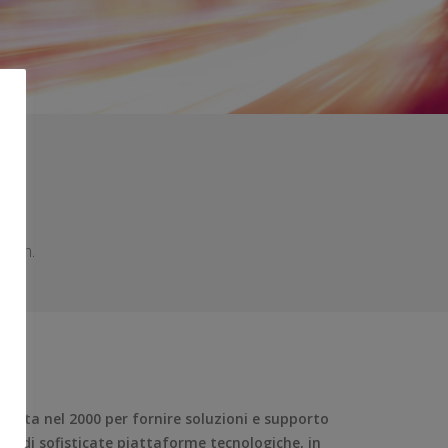
tion.
tuita nel 2000 per fornire soluzioni e supporto
ppo di sofisticate piattaforme tecnologiche, in