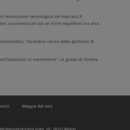
o l’evoluzione tecnologica del mercato.Il
, caratterizzati da un forte equilibrio tra alta
sistemistico, facendosi carico della gestione di
“professionisti in movimento”, in grado di fornire
eciti
Mappa del sito
e:Bastioni di Porta Volta, 10 - 20121 Milano