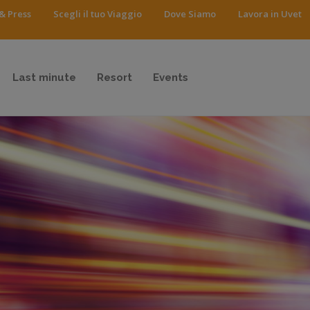
& Press
Scegli il tuo Viaggio
Dove Siamo
Lavora in Uvet
Last minute
Resort
Events