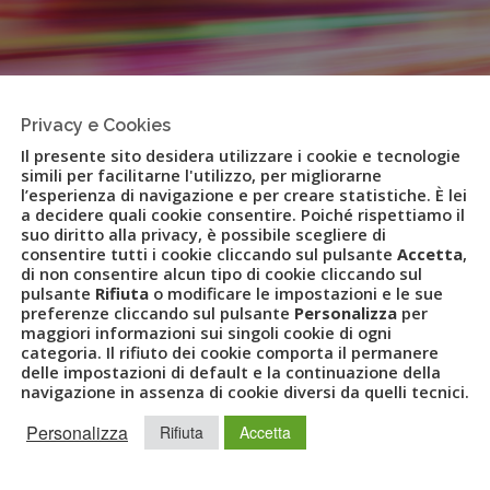
Privacy e Cookies
Il presente sito desidera utilizzare i cookie e tecnologie
simili per facilitarne l'utilizzo, per migliorarne
l’esperienza di navigazione e per creare statistiche. È lei
a decidere quali cookie consentire. Poiché rispettiamo il
 – ICT Travel Solutions
suo diritto alla privacy, è possibile scegliere di
consentire tutti i cookie cliccando sul pulsante
Accetta
,
di non consentire alcun tipo di cookie cliccando sul
integrator con know how specifico nelle interactive travel solu
pulsante
Rifiuta
o modificare le impostazioni e le sue
preferenze cliccando sul pulsante
Personalizza
per
maggiori informazioni sui singoli cookie di ogni
categoria. Il rifiuto dei cookie comporta il permanere
delle impostazioni di default e la continuazione della
navigazione in assenza di cookie diversi da quelli tecnici.
Personalizza
Rifiuta
Accetta
izi operante nell’Information & Communication Technology. Costi
è composta da un team di qualificati esperti dedicato allo svilu