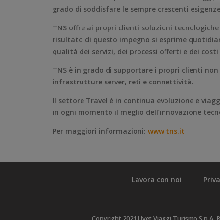
grado di soddisfare le sempre crescenti esigenze
TNS offre ai propri clienti soluzioni tecnologich
risultato di questo impegno si esprime quotidia
qualità dei servizi, dei processi offerti e dei cost
TNS è in grado di supportare i propri clienti non
infrastrutture server, reti e connettività.
Il settore Travel è in continua evoluzione e viag
in ogni momento il meglio dell’innovazione tecno
Per maggiori informazioni:
www.tns.it
Lavora con noi
Priv
Copyright 2021 Uvet Viaggi Turismo S.p.A. R