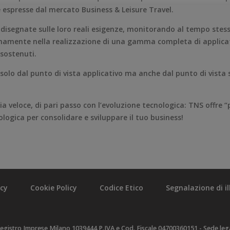
 espresse dal mercato Business & Leisure Travel.
e disegnate sulle loro reali esigenze, monitorando al tempo stess
namente nella realizzazione di una gamma completa di applicativi
i sostenuti.
 solo dal punto di vista applicativo ma anche dal punto di vista 
gia veloce, di pari passo con l’evoluzione tecnologica: TNS offre 
logica per consolidare e sviluppare il tuo business!
acy
Cookie Policy
Codice Etico
Segnalazione di ill
egistro Imprese Milano 1039444 P.IVA e Cod. Fiscale 04700360151 - Sede legal