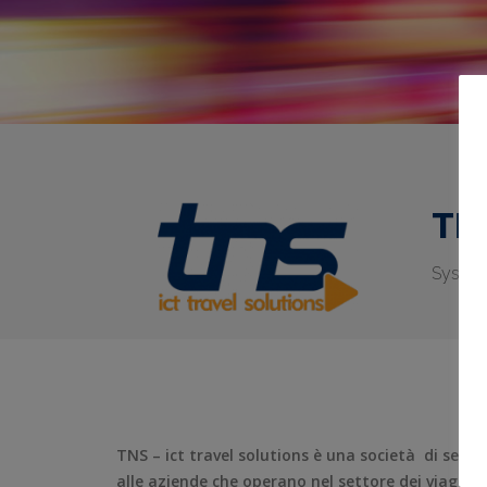
TNS
System 
TNS – ict travel solutions è una società di serv
alle aziende che operano nel settore dei viaggi, 