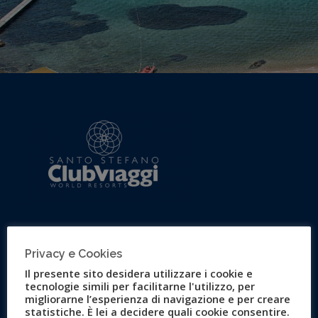
Santo Stefano Resort
Privacy e Cookies
Il presente sito desidera utilizzare i cookie e
tecnologie simili per facilitarne l'utilizzo, per
50 Ettari di natura unica. Santo Stefano Resort sarà la tua
migliorarne l’esperienza di navigazione e per creare
isola privata
!
statistiche. È lei a decidere quali cookie consentire.