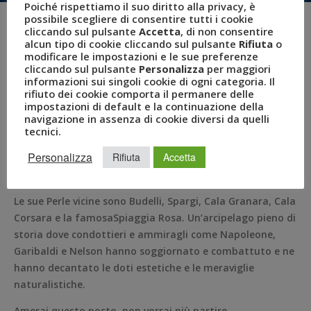
Poiché rispettiamo il suo diritto alla privacy, è
possibile scegliere di consentire tutti i cookie
cliccando sul pulsante
Accetta
, di non consentire
alcun tipo di cookie cliccando sul pulsante
Rifiuta
o
Immerso nell’indimenticabile Arcipelago della Maddalena.
modificare le impostazioni e le sue preferenze
Profumi e colori unici, flora e mare si uniscono in un unico
cliccando sul pulsante
Personalizza
per maggiori
informazioni sui singoli cookie di ogni categoria. Il
capolavoro che renderà la tua vacanza indimenticabile.
rifiuto dei cookie comporta il permanere delle
impostazioni di default e la continuazione della
Santo Stefano Resort è la sola struttura ricettiva
navigazione in assenza di cookie diversi da quelli
presente sull’isola. Come un’oasi, si integra
tecnici.
perfettamente nella splendida macchia mediterranea,
Personalizza
Rifiuta
Accetta
con strutture di granito rosa e un mare che nulla ha da
invidiare a quello dei Caraibi.
Le sue Perle vicine sono Budelli, Spargi, Cala Granara, Cala
Corsara e la famosaSpiaggia Rosa. Un’arcipelago pieno di
storia dove condottieri e ammiragli come Napoleone,
Garibaldi e Nelson hanno soggiornato e combattuto e ne
hanno decantato le doti estetiche e le meraviglie
naturalistiche.
Amerai questo posto, non vorrai più partire.