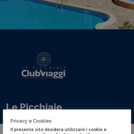
Le Picchiaie
Situato su Golfo di Portoferraio, in un isola piena di storia
Privacy e Cookies
e tradizione
Il presente sito desidera utilizzare i cookie e