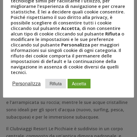
tecnologie simili per facilitarne l'utilizzo, per
migliorarne l’esperienza di navigazione e per creare
Situato su una collina che si apre sul Golfo di
statistiche. È lei a decidere quali cookie consentire.
Poiché rispettiamo il suo diritto alla privacy, è
Portoferraio, il Clubviaggi Resort Le Picchiaie è la scelta
possibile scegliere di consentire tutti i cookie
perfetta per chi è alla ricerca di una vacanza di totale
cliccando sul pulsante
Accetta
, di non consentire
relax, tra splendidi parchi e giardini ed incantevoli
alcun tipo di cookie cliccando sul pulsante
Rifiuta
o
modificare le impostazioni e le sue preferenze
orizzonti che si infrangono sulla vista del Castello del
cliccando sul pulsante
Personalizza
per maggiori
Volterraio.
informazioni sui singoli cookie di ogni categoria. Il
rifiuto dei cookie comporta il permanere delle
Con le sue acque cristalline, l’Isola d’Elba è un piccolo
impostazioni di default e la continuazione della
gioiello incastonato nel Mar Tirreno. L’eterogeneità del
navigazione in assenza di cookie diversi da quelli
tecnici.
suo paesaggio la rende una meta perfetta per
diverse tipologie di vacanza. La presenza del Monte
Personalizza
Rifiuta
Accetta
Capanne, ad esempio, con i suoi 1.019 metri d’altezza è
perfetto per chi ama il trekking, la mountain bike
e l’arrampicata su roccia; mentre le sue acque cristalline
sono ideali per gli sport d’acqua (nuovo, surfing, pesca,
subacquea) e per le immersione subacquee.
Il Clubviaggi Resort Le Picchiaie è suddiviso in un corpo
centrale, composto da un’antica dimora padronale, e