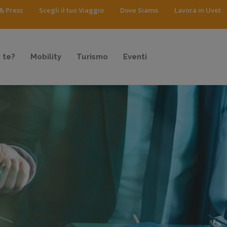
& Press
Scegli il tuo Viaggio
Dove Siamo
Lavora in Uvet
 te?
Mobility
Turismo
Eventi