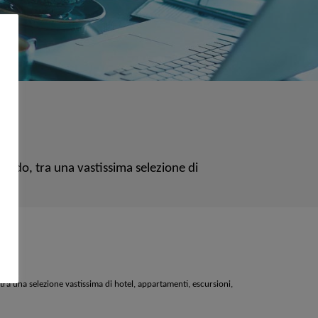
 mondo, tra una vastissima selezione di
tra una selezione vastissima di hotel, appartamenti, escursioni,