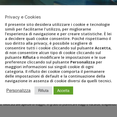
Privacy e Cookies
Il presente sito desidera utilizzare i cookie e tecnologie
simili per facilitarne l'utilizzo, per migliorarne
l’esperienza di navigazione e per creare statistiche. È lei
a decidere quali cookie consentire. Poiché rispettiamo il
suo diritto alla privacy, è possibile scegliere di
consentire tutti i cookie cliccando sul pulsante
Accetta
,
mp
di non consentire alcun tipo di cookie cliccando sul
pulsante
Rifiuta
o modificare le impostazioni e le sue
preferenze cliccando sul pulsante
Personalizza
per
 operator dinamico in grado di pianificare viaggi in tutto il
maggiori informazioni sui singoli cookie di ogni
te e servizi
categoria. Il rifiuto dei cookie comporta il permanere
delle impostazioni di default e la continuazione della
navigazione in assenza di cookie diversi da quelli tecnici.
Personalizza
Rifiuta
Accetta
dedicata alle agenzie di viaggio, in grado di pianificare viaggi o vacanze, scegliendo 