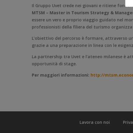
Il Gruppo Uvet crede nei giovani e ritiene fondam
MTSM – Master in Tourism Strategy & Manag
essere un vero e proprio viaggio guidato nel mon
professionisti della filiera del turismo organizza
L’obiettivo del percorso è formare, attraverso una
grazie a una preparazione in linea con le esigenz
La partnership tra Uvet e l’ateneo milanese è att
opportunità di stage.
Per maggiori informazioni:
http://mtsm.econom
Lavora con noi
Priv