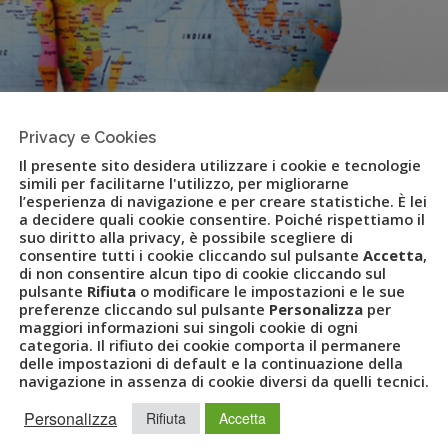
Privacy e Cookies
Il presente sito desidera utilizzare i cookie e tecnologie
simili per facilitarne l'utilizzo, per migliorarne
l’esperienza di navigazione e per creare statistiche. È lei
a decidere quali cookie consentire. Poiché rispettiamo il
suo diritto alla privacy, è possibile scegliere di
SM - Master in Tourism Str
consentire tutti i cookie cliccando sul pulsante
Accetta
,
di non consentire alcun tipo di cookie cliccando sul
pulsante
Rifiuta
o modificare le impostazioni e le sue
2 il
Gruppo Uvet
in collaborazione con
Università Milano 
preferenze cliccando sul pulsante
Personalizza
per
izzato
, contribuisce allo sviluppo di un master per la formazione
maggiori informazioni sui singoli cookie di ogni
o organizzato.
categoria. Il rifiuto dei cookie comporta il permanere
delle impostazioni di default e la continuazione della
navigazione in assenza di cookie diversi da quelli tecnici.
Personalizza
Rifiuta
Accetta