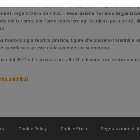
entale sostenere iniziative di formazione del capitale umano per
ement
, organizzato da
F.T.O. – Federazione Turismo Organizza
do del turismo, per farne conoscere agli studenti peculiarità, d
to.
 metodologia teorico-pratica, figure che possano inserirsi a vari
e specifiche espresse dalle aziende che vi operano.
iva dal 2012 ed è arrivata ora alla VII edizione, con testimonia
ia.unimib.it
acy
Cookie Policy
Codice Etico
Segnalazione di ill