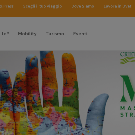
& Press
Scegli il tuo Viaggio
Dove Siamo
Lavora in Uvet
 te?
Mobility
Turismo
Eventi