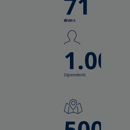
71
Anni di storia
1.000
Dipendenti
500