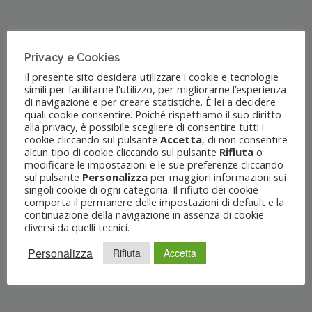
Privacy e Cookies
Il presente sito desidera utilizzare i cookie e tecnologie
simili per facilitarne l'utilizzo, per migliorarne l’esperienza
Una
storia
italiana
di navigazione e per creare statistiche. È lei a decidere
quali cookie consentire. Poiché rispettiamo il suo diritto
alla privacy, è possibile scegliere di consentire tutti i
di
cookie cliccando sul pulsante
Accetta
, di non consentire
alcun tipo di cookie cliccando sul pulsante
Rifiuta
o
successo
modificare le impostazioni e le sue preferenze cliccando
sul pulsante
Personalizza
per maggiori informazioni sui
da
singoli cookie di ogni categoria. Il rifiuto dei cookie
comporta il permanere delle impostazioni di default e la
più
continuazione della navigazione in assenza di cookie
di
diversi da quelli tecnici.
70
Personalizza
Rifiuta
Accetta
anni