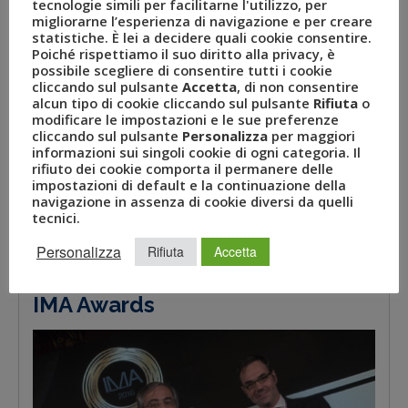
tecnologie simili per facilitarne l'utilizzo, per
migliorarne l’esperienza di navigazione e per creare
statistiche. È lei a decidere quali cookie consentire.
Poiché rispettiamo il suo diritto alla privacy, è
possibile scegliere di consentire tutti i cookie
cliccando sul pulsante
Accetta
, di non consentire
alcun tipo di cookie cliccando sul pulsante
Rifiuta
o
Capital #1 –
Promosso da ClassEditori e dalla Rivista
modificare le impostazioni e le sue preferenze
Capital
,
il primo Summit dei Numeri uno d’Italia, con la
cliccando sul pulsante
Personalizza
per maggiori
informazioni sui singoli cookie di ogni categoria. Il
partecipazione di tutti gli imprenditori che con le loro
rifiuto dei cookie comporta il permanere delle
attività qualificano il Made in Italy e sostengono il
impostazioni di default e la continuazione della
prestigio del sistema imprenditoriale italiano nel mondo. Il
navigazione in assenza di cookie diversi da quelli
Gruppo Uvet è stato l’unico partecipanti al Summit in
tecnici.
qualità di unica eccellenza nel settore del turismo.
Personalizza
Rifiuta
Accetta
IMA Awards