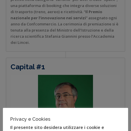
una piattaforma di booking che integra diverse soluzioni
di trasporto (treno, aereo) e ricettività. “
Il Premio
nazionale per l’innovazione nei servizi
” assegnato ogni
anno da Confcommercio. La cerimonia di premiazione si è
tenuta alla presenza del Ministro dell’Istruzione e della
ricerca scientifica Stefania Giannini presso l’Accademia
dei Lincei.
Capital #1
Privacy e Cookies
Il presente sito desidera utilizzare i cookie e