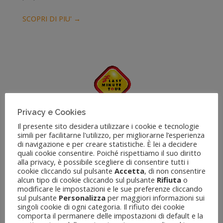
SCOPRI DI PIU' →
Privacy e Cookies
Last Minute Tour
Il presente sito desidera utilizzare i cookie e tecnologie
simili per facilitarne l'utilizzo, per migliorarne l’esperienza
Il leader delle vacanze con 140 Agenzie sul territorio
di navigazione e per creare statistiche. È lei a decidere
nazionale.
quali cookie consentire. Poiché rispettiamo il suo diritto
alla privacy, è possibile scegliere di consentire tutti i
cookie cliccando sul pulsante
Accetta
, di non consentire
SCOPRI DI PIU' →
alcun tipo di cookie cliccando sul pulsante
Rifiuta
o
modificare le impostazioni e le sue preferenze cliccando
sul pulsante
Personalizza
per maggiori informazioni sui
singoli cookie di ogni categoria. Il rifiuto dei cookie
comporta il permanere delle impostazioni di default e la