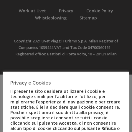
Work at Uvet
Privacy
Cookie Policy
Whistleblowing
Sitemap
Copyright 2021 Uvet Viaggi Turismo S.p.A. Milan Register of
Companies 1039444 VAT and Tax Code 04700360151 –
Registered office: Bastioni di Porta Volta, 10 – 20121 Milan
Privacy e Cookies
Il presente sito desidera utilizzare i cookie e
tecnologie simili per facilitarne l'utilizzo, per
migliorarne l’esperienza di navigazione e per creare
statistiche. È lei a decidere quali cookie consentire.
Poiché rispettiamo il suo diritto alla privacy, è
possibile scegliere di consentire tutti i cookie
cliccando sul pulsante
Accetta
, di non consentire
alcun tipo di cookie cliccando sul pulsante
Rifiuta
o