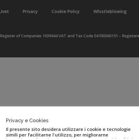
Uvet
Privacy
Cookie Policy
Whistleblowing
 Register of Companies 1039444 VAT and Tax Code 04700360151 – Registered o
Privacy e Cookies
Il presente sito desidera utilizzare i cookie e tecnologie
simili per facilitarne l'utilizzo, per migliorarne