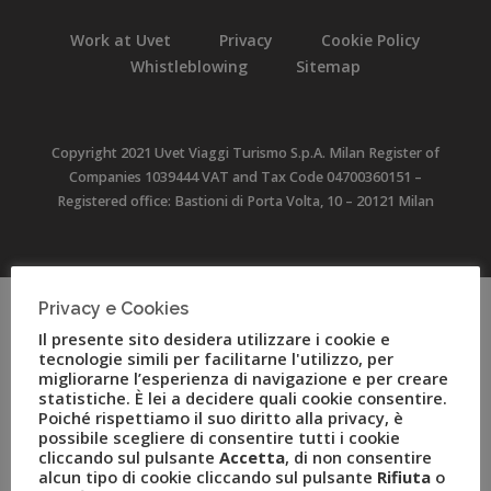
Work at Uvet
Privacy
Cookie Policy
Whistleblowing
Sitemap
Copyright 2021 Uvet Viaggi Turismo S.p.A. Milan Register of
Companies 1039444 VAT and Tax Code 04700360151 –
Registered office: Bastioni di Porta Volta, 10 – 20121 Milan
Privacy e Cookies
Il presente sito desidera utilizzare i cookie e
tecnologie simili per facilitarne l'utilizzo, per
migliorarne l’esperienza di navigazione e per creare
statistiche. È lei a decidere quali cookie consentire.
Poiché rispettiamo il suo diritto alla privacy, è
possibile scegliere di consentire tutti i cookie
cliccando sul pulsante
Accetta
, di non consentire
alcun tipo di cookie cliccando sul pulsante
Rifiuta
o