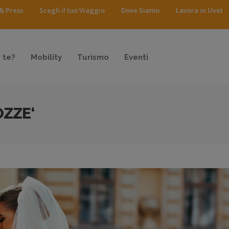
& Press
Scegli il tuo Viaggio
Dove Siamo
Lavora in Uvet
 te?
Mobility
Turismo
Eventi
OZZE‘