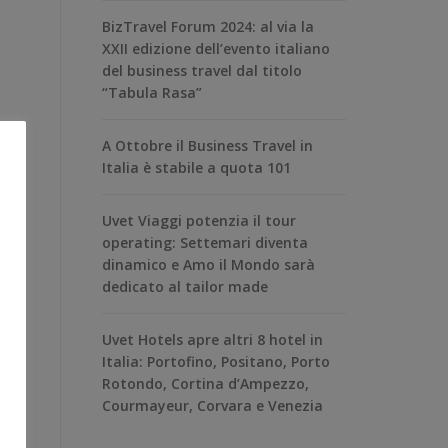
BizTravel Forum 2024: al via la
XXII edizione dell’evento italiano
del business travel dal titolo
“Tabula Rasa”
A Ottobre il Business Travel in
Italia è stabile a quota 101
Uvet Viaggi potenzia il tour
operating: Settemari diventa
dinamico e Amo il Mondo sarà
dedicato al tailor made
Uvet Hotels apre altri 8 hotel in
Italia: Portofino, Positano, Porto
Rotondo, Cortina d’Ampezzo,
Courmayeur, Corvara e Venezia