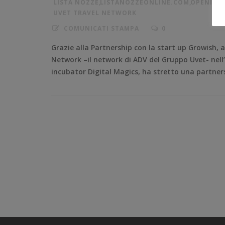
LISTA NOZZE
,
LISTANOZZEONLINE.COM
,
OPENINN
UVET TRAVEL NETWORK
COMUNICATI STAMPA
0
Grazie alla Partnership con la start up Growish, al 
Network –il network di ADV del Gruppo Uvet- nel
incubator Digital Magics, ha stretto una partnersh