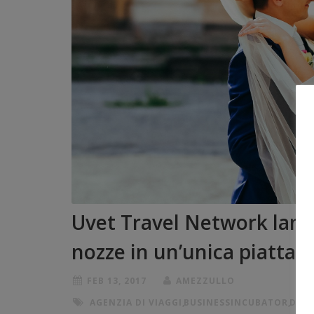
Uvet Travel Network lancia
nozze in un’unica piatta
FEB 13, 2017
AMEZZULLO
AGENZIA DI VIAGGI
,
BUSINESSINCUBATOR
,
DIGI