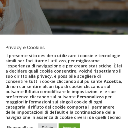
Privacy e Cookies
Il presente sito desidera utilizzare i cookie e tecnologie
simili per facilitarne l'utilizzo, per migliorarne
l’esperienza di navigazione e per creare statistiche. È lei
a decidere quali cookie consentire. Poiché rispettiamo il
suo diritto alla privacy, è possibile scegliere di
consentire tutti i cookie cliccando sul pulsante
Accetta
,
di non consentire alcun tipo di cookie cliccando sul
 Ulove: lista viaggio e lista
pulsante
Rifiuta
o modificare le impostazioni e le sue
preferenze cliccando sul pulsante
Personalizza
per
forma di pagamento digitale
maggiori informazioni sui singoli cookie di ogni
categoria. Il rifiuto dei cookie comporta il permanere
delle impostazioni di default e la continuazione della
navigazione in assenza di cookie diversi da quelli tecnici.
TALMAGICS
,
GROWISH
,
GRUPPO UVET
,
LIST VIAGGIO
,
Personalizza
Rifiuta
Accetta