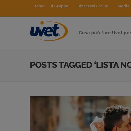
Home
Il Gruppo
BizTravel Forum
Media 
Cosa può fare Uvet per
POSTS TAGGED ‘LISTA N